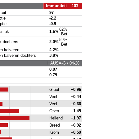
Immuniteit 103
eit
97
tie
-2.2
tie
-0.9
62%
emak
1.6%
Bet
59%
 dochters
2.0%
Bet
 kalveren
4.2%
kalveren dochters
3.8%
HAUSA-G / 04-26
0.07
0.79
Groot
+0.96
Veel
+0.44
Veel
+0.66
Open
+1.45
Hellend
+1.97
Breed
+0.92
Krom
+0.59