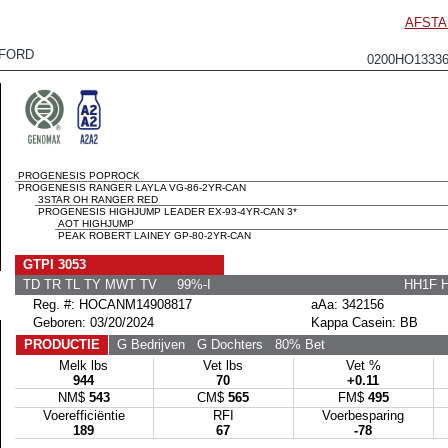
AFSTA
FORD
0200HO1333
PROGENESIS POPROCK
PROGENESIS RANGER LAYLA VG-86-2YR-CAN
3STAR OH RANGER RED
PROGENESIS HIGHJUMP LEADER EX-93-4YR-CAN 3*
AOT HIGHJUMP
PEAK ROBERT LAINEY GP-80-2YR-CAN
GTPI 3053
TD TR TL TY MWT TV 99%-I
HH1F 
Reg. #: HOCANM14908817
aAa: 342156
Geboren: 03/20/2024
Kappa Casein: BB
PRODUCTIE
G Bedrijven
G Dochters
80% Bet
Melk lbs
Vet lbs
Vet %
944
70
+0.11
NM$
543
CM$
565
FM$
495
Voerefficiëntie
RFI
Voerbesparing
189
67
-78