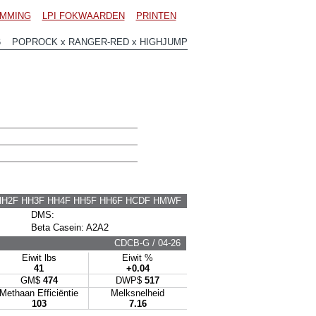
MMING
LPI FOKWAARDEN
PRINTEN
6 POPROCK x RANGER-RED x HIGHJUMP
HH2F HH3F HH4F HH5F HH6F HCDF HMWF
DMS:
Beta Casein: A2A2
CDCB-G / 04-26
Eiwit lbs
Eiwit %
41
+0.04
GM$
474
DWP$
517
Methaan Efficiëntie
Melksnelheid
103
7.16