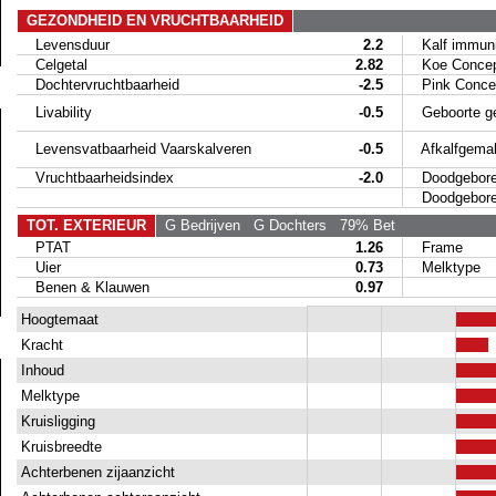
GEZONDHEID EN VRUCHTBAARHEID
Levensduur
2.2
Kalf immunit
Celgetal
2.82
Koe Concep
Dochtervruchtbaarheid
-2.5
Pink Concep
Livability
-0.5
Geboorte g
Levensvatbaarheid Vaarskalveren
-0.5
Afkalfgemak
Vruchtbaarheidsindex
-2.0
Doodgeboren
Doodgeboren 
TOT. EXTERIEUR
G Bedrijven
G Dochters
79% Bet
PTAT
1.26
Frame
Uier
0.73
Melktype
Benen & Klauwen
0.97
Hoogtemaat
Kracht
Inhoud
Melktype
Kruisligging
Kruisbreedte
Achterbenen zijaanzicht