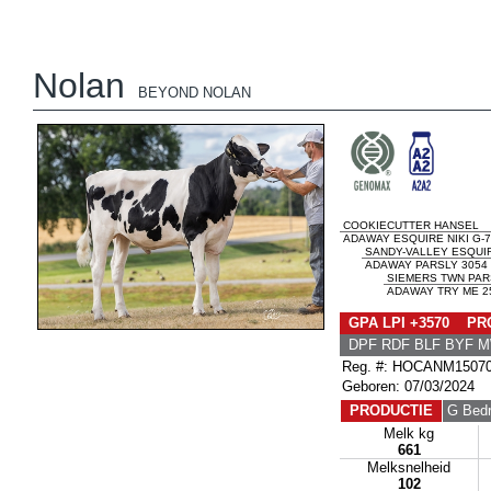
Nolan
BEYOND NOLAN
COOKIECUTTER HANSEL
ADAWAY ESQUIRE NIKI G-7
SANDY-VALLEY ESQUI
ADAWAY PARSLY 3054 
SIEMERS TWN PAR
ADAWAY TRY ME 25
GPA LPI +3570 PRO
DPF RDF BLF BYF 
Reg. #: HOCANM1507
Geboren: 07/03/2024
PRODUCTIE
G Bedr
Melk kg
661
Melksnelheid
102