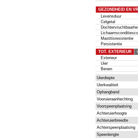
GEZONDHEID EN V
Levensduur
Celgetal
Dochtervruchtbaarhe
Lichaamsconditiesco
Mastitisresistentie
Persistentie
TOT. EXTERIEUR
G
Exterieur
Uier
Benen
Uierdiepte
Uierkwaliteit
Ophangband
Vooruieraanhechting
Voorspeenplaatsing
Achteruierhoogte
Achteruierbreedte
Achterspeenplaatsing
Speenlengte