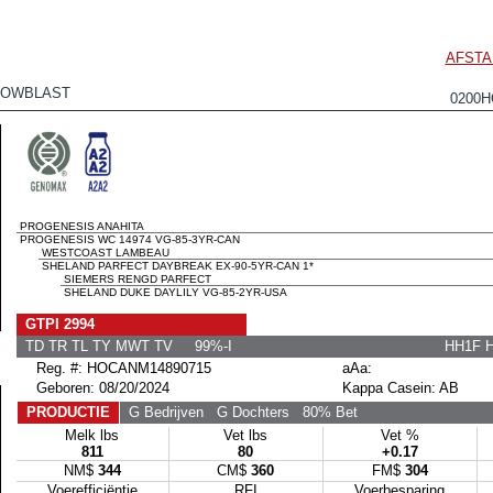
AFSTA
NOWBLAST
0200H
PROGENESIS ANAHITA
PROGENESIS WC 14974 VG-85-3YR-CAN
WESTCOAST LAMBEAU
SHELAND PARFECT DAYBREAK EX-90-5YR-CAN 1*
SIEMERS RENGD PARFECT
SHELAND DUKE DAYLILY VG-85-2YR-USA
GTPI 2994
TD TR TL TY MWT TV 99%-I
HH1F 
Reg. #: HOCANM14890715
aAa:
Geboren: 08/20/2024
Kappa Casein: AB
PRODUCTIE
G Bedrijven
G Dochters
80% Bet
Melk lbs
Vet lbs
Vet %
811
80
+0.17
NM$
344
CM$
360
FM$
304
Voerefficiëntie
RFI
Voerbesparing