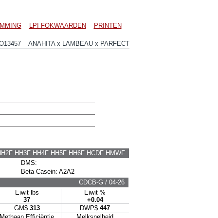
MMING
LPI FOKWAARDEN
PRINTEN
O13457 ANAHITA x LAMBEAU x PARFECT
HH2F HH3F HH4F HH5F HH6F HCDF HMWF
DMS:
Beta Casein: A2A2
CDCB-G / 04-26
Eiwit lbs
Eiwit %
37
+0.04
GM$
313
DWP$
447
Methaan Efficiëntie
Melksnelheid