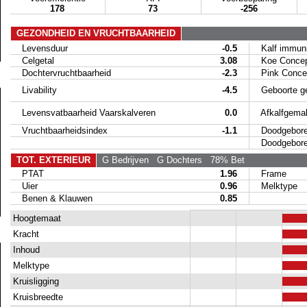
178
73
-256
GEZONDHEID EN VRUCHTBAARHEID
Levensduur
-0.5
Kalf immunit
Celgetal
3.08
Koe Concep
Dochtervruchtbaarheid
-2.3
Pink Concep
Livability
-4.5
Geboorte g
Levensvatbaarheid Vaarskalveren
0.0
Afkalfgemak
Vruchtbaarheidsindex
-1.1
Doodgeboren
Doodgeboren 
TOT. EXTERIEUR
G Bedrijven
G Dochters
78% Bet
PTAT
1.96
Frame
Uier
0.96
Melktype
Benen & Klauwen
0.85
Hoogtemaat
Kracht
Inhoud
Melktype
Kruisligging
Kruisbreedte