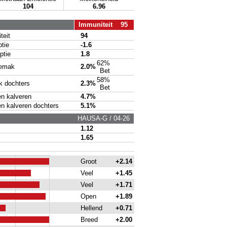
104
6.96
Immuniteit 95
eit
94
tie
-1.6
tie
1.8
62%
emak
2.0%
Bet
58%
 dochters
2.3%
Bet
 kalveren
4.7%
kalveren dochters
5.1%
HAUSA-G / 04-26
1.12
1.65
Groot
+2.14
Veel
+1.45
Veel
+1.71
Open
+1.89
Hellend
+0.71
Breed
+2.00