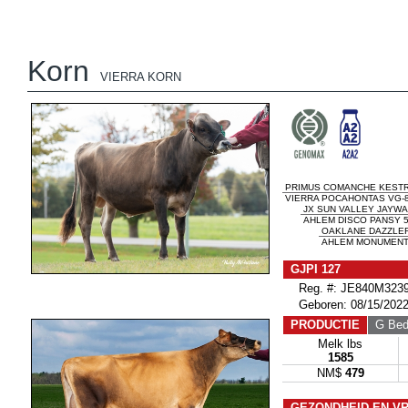
Korn
VIERRA KORN
PRIMUS COMANCHE KESTR
VIERRA POCAHONTAS VG-
JX SUN VALLEY JAYWAL
AHLEM DISCO PANSY 5
OAKLANE DAZZLER
AHLEM MONUMENT 
GJPI 127
Reg. #: JE840M3239
Geboren: 08/15/202
PRODUCTIE
G Bedr
Melk lbs
1585
NM$
479
GEZONDHEID EN V