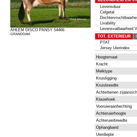
Levensduur
Celgetal
Dochtervruchtbaarhe
Livability
Levensvatbaarheid Va
AHLEM DISCO PANSY 54466
GRANDDAM
TOT. EXTERIEUR
G
PTAT
Jersey Uierindex
Hoogtemaat
Kracht
Melktype
Kruisligging
Kruisbreedte
Achterbenen zijaanzich
Klauwhoek
Vooruieraanhechting
Achteruierhoogte
Achteruierbreedte
Ophangband
Uierdiepte