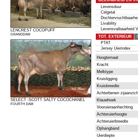
Levensduur
Celgetal
Dochtervruchtbaarhe
Livability
Levensvatbaarheid Va
LENCREST COCOPUFF
GRANDDAM
TOT. EXTERIEUR
G
PTAT
Jersey Uierindex
Hoogtemaat
Kracht
Melktype
Kruisligging
Kruisbreedte
Achterbenen zijaanzich
SELECT -SCOTT SALTY COCOCHANEL
Klauwhoek
FOURTH DAM
Vooruieraanhechting
Achteruierhoogte
Achteruierbreedte
Ophangband
Uierdiepte