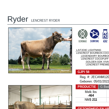
Ryder
LENCREST RYDER
LAITJOIE LIGHTNING
LENCREST BOURBON COCO
LEGENDAIRY BOURBO
LENCREST COCOPUFF E
GOLDEN GDK VIVA
LENCREST PREMIER
GJPI 58
Reg. #: JECANM120
Geboren: 05/01/202
PRODUCTIE
G Bedr
Melk lbs
-464
NM$
211
GEZONDHEID EN V