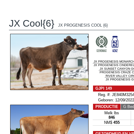
JX Cool{6}
JX PROGENESIS COOL {6}
JX PROGENESIS MONARCH 
JX PROGENESIS CINDERELL
JX SUNSET CANYON GO
PROGENESIS CRAZE CO
RIVER VALLEY CI
JX PROGENESIS GR
GJPI 149
Reg. #: JE840M3254
Geboren: 12/09/202
PRODUCTIE
G Bedr
Melk lbs
846
NM$
455
GEZONDHEID EN V