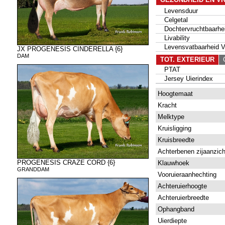
Levensduur
Celgetal
Dochtervruchtbaarhe
Livability
Levensvatbaarheid Va
JX PROGENESIS CINDERELLA {6}
DAM
TOT. EXTERIEUR
G
PTAT
Jersey Uierindex
Hoogtemaat
Kracht
Melktype
Kruisligging
Kruisbreedte
Achterbenen zijaanzich
PROGENESIS CRAZE CORD {6}
Klauwhoek
GRANDDAM
Vooruieraanhechting
Achteruierhoogte
Achteruierbreedte
Ophangband
Uierdiepte