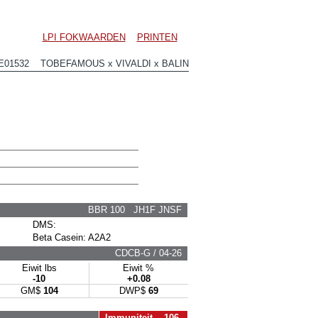
LPI FOKWAARDEN
PRINTEN
E01532 TOBEFAMOUS x VIVALDI x BALIN
BBR 100 JH1F JNSF
DMS:
Beta Casein: A2A2
CDCB-G / 04-26
Eiwit lbs
Eiwit %
-10
+0.08
GM$
104
DWP$
69
Immuniteit 106