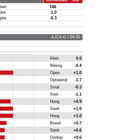
eit
106
tie
-1.0
tie
-0.3
AJCA-G / 04-26
Klein
0.0
Weinig
-0.4
Open
+1.0
Oplopend
-1.7
Smal
-0.3
Steil
-1.1
Hoog
+0.9
Sterk
+1.0
Hoog
+1.0
Breed
+0.7
Sterk
+0.6
Ondiep
+0.6