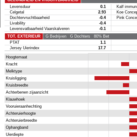
Levensduur
0.1
Kalf immunit
Celgetal
2.93
Koe Concep
Dochtervruchtbaarheid
-0.4
Pink Concep
Livability
-0.4
Levensvatbaarheid Vaarskalveren
-0.1
TOT. EXTERIEUR
G Bedrijven
G Dochters
80% Bet
PTAT
1.1
Jersey Uierindex
17.7
Hoogtemaat
Kracht
Melktype
Kruisligging
Kruisbreedte
Achterbenen zijaanzicht
Klauwhoek
Vooruieraanhechting
Achteruierhoogte
Achteruierbreedte
Ophangband
Uierdiepte