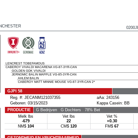
NCHESTER
0200J
LENCREST TOBEFAMOUS
CABEROY VIVALDI MACARENA VG-87-3YR-CAN
GOLDEN GDK VIVALDI
JERNOMIC BALIN MAPPLE VG-85-3YR-CAN
AHLEM BALIN
CABEROY MATT MINNIE MOUSE VG-87-3YR-CAN 2*
GJPI 58
Reg. #: JECANM121037355
aAa: 243156
Geboren: 03/15/2023
Kappa Casein: BB
PRODUCTIE
G Bedrijven
G Dochters
78% Bet
Melk lbs
Vet lbs
Vet %
-679
22
+0.30
NM$
104
CM$
120
FM$
67
GEZONDHEID EN VRUCHTBAARHEID