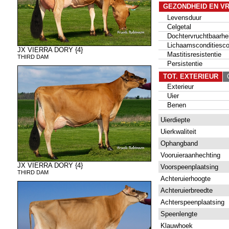
GEZONDHEID EN V
Levensduur
Celgetal
Dochtervruchtbaarhe
Lichaamsconditiesco
JX VIERRA DORY {4}
Mastitisresistentie
THIRD DAM
Persistentie
TOT. EXTERIEUR
G
Exterieur
Uier
Benen
Uierdiepte
Uierkwaliteit
Ophangband
Vooruieraanhechting
JX VIERRA DORY {4}
Voorspeenplaatsing
THIRD DAM
Achteruierhoogte
Achteruierbreedte
Achterspeenplaatsing
Speenlengte
Klauwhoek