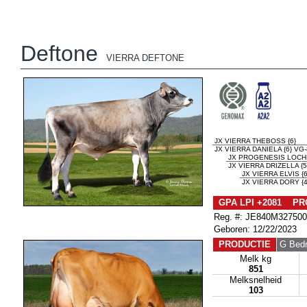
Deftone
VIERRA DEFTONE
JX VIERRA THEBOSS {6}
JX VIERRA DANIELA {6} VG
JX PROGENESIS LOCHL
JX VIERRA DRIZELLA {
JX VIERRA ELVIS {6
JX VIERRA DORY {
GPA LPI +2081 PR
Reg. #: JE840M32750
Geboren: 12/22/2023
PRODUCTIE
G Bedr
Melk kg
851
Melksnelheid
103