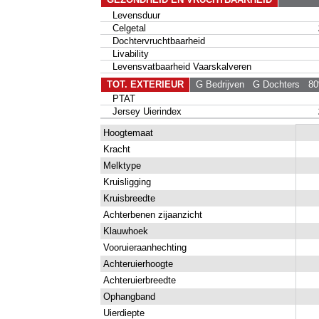
Levensduur
Celgetal
Dochtervruchtbaarheid
Livability
Levensvatbaarheid Vaarskalveren
TOT. EXTERIEUR
G Bedrijven
G Dochters
80%
PTAT
Jersey Uierindex
Hoogtemaat
Kracht
Melktype
Kruisligging
Kruisbreedte
Achterbenen zijaanzicht
Klauwhoek
Vooruieraanhechting
Achteruierhoogte
Achteruierbreedte
Ophangband
Uierdiepte