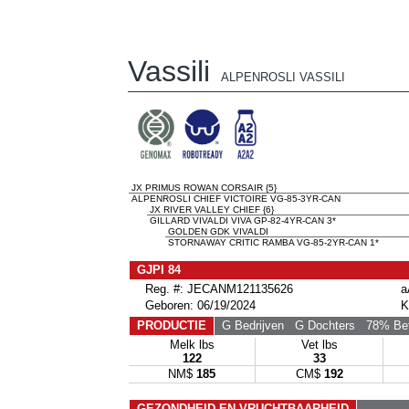
Vassili
ALPENROSLI VASSILI
JX PRIMUS ROWAN CORSAIR {5}
ALPENROSLI CHIEF VICTOIRE VG-85-3YR-CAN
JX RIVER VALLEY CHIEF {6}
GILLARD VIVALDI VIVA GP-82-4YR-CAN 3*
GOLDEN GDK VIVALDI
STORNAWAY CRITIC RAMBA VG-85-2YR-CAN 1*
GJPI 84
Reg. #: JECANM121135626
a
Geboren: 06/19/2024
K
PRODUCTIE
G Bedrijven
G Dochters
78% Be
Melk lbs
Vet lbs
122
33
NM$
185
CM$
192
GEZONDHEID EN VRUCHTBAARHEID