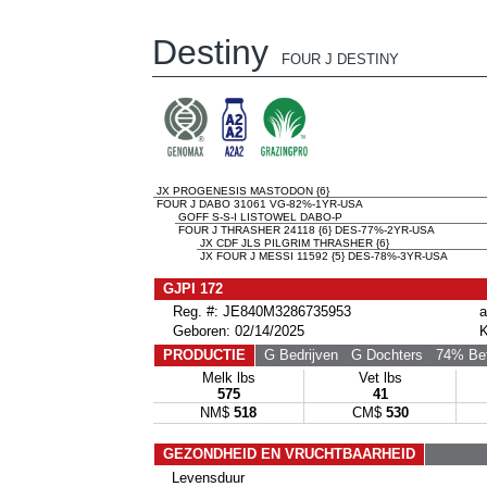
Destiny
FOUR J DESTINY
JX PROGENESIS MASTODON {6}
FOUR J DABO 31061 VG-82%-1YR-USA
GOFF S-S-I LISTOWEL DABO-P
FOUR J THRASHER 24118 {6} DES-77%-2YR-USA
JX CDF JLS PILGRIM THRASHER {6}
JX FOUR J MESSI 11592 {5} DES-78%-3YR-USA
GJPI 172
Reg. #: JE840M3286735953
a
Geboren: 02/14/2025
K
PRODUCTIE
G Bedrijven
G Dochters
74% Be
Melk lbs
Vet lbs
575
41
NM$
518
CM$
530
GEZONDHEID EN VRUCHTBAARHEID
Levensduur