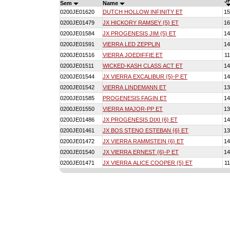
JP
Sem
Name
0200JE01620
DUTCH HOLLOW INFINITY ET
15
0200JE01479
JX HICKORY RAMSEY {5} ET
16
0200JE01584
JX PROGENESIS JIM {5} ET
14
0200JE01591
VIERRA LED ZEPPLIN
14
0200JE01516
VIERRA JOEDIFFIE ET
11
0200JE01511
WICKED-KASH CLASS ACT ET
14
0200JE01544
JX VIERRA EXCALIBUR {5}-P ET
14
0200JE01542
VIERRA LINDEMANN ET
13
0200JE01585
PROGENESIS FAGIN ET
14
0200JE01550
VIERRA MAJOR-PP ET
13
0200JE01486
JX PROGENESIS DIXI {6} ET
14
0200JE01461
JX BOS STENO ESTEBAN {6} ET
13
0200JE01472
JX VIERRA RAMMSTEIN {6} ET
14
0200JE01540
JX VIERRA ERNEST {6}-P ET
14
0200JE01471
JX VIERRA ALICE COOPER {5} ET
11