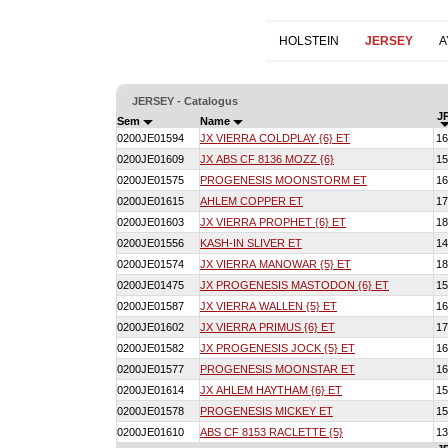
HOLSTEIN
JERSEY
A
JERSEY - Catalogus
JP
Sem
Name
0200JE01594
JX VIERRA COLDPLAY {6} ET
16
0200JE01609
JX ABS CF 8136 MOZZ {6}
15
0200JE01575
PROGENESIS MOONSTORM ET
16
0200JE01615
AHLEM COPPER ET
17
0200JE01603
JX VIERRA PROPHET {6} ET
18
0200JE01556
KASH-IN SLIVER ET
14
0200JE01574
JX VIERRA MANOWAR {5} ET
18
0200JE01475
JX PROGENESIS MASTODON {6} ET
15
0200JE01587
JX VIERRA WALLEN {5} ET
16
0200JE01602
JX VIERRA PRIMUS {6} ET
17
0200JE01582
JX PROGENESIS JOCK {5} ET
16
0200JE01577
PROGENESIS MOONSTAR ET
16
0200JE01614
JX AHLEM HAYTHAM {6} ET
15
0200JE01578
PROGENESIS MICKEY ET
15
0200JE01610
ABS CF 8153 RACLETTE {5}
13