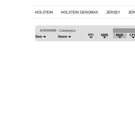
HOLSTEIN
HOLSTEIN GENOMAX
JERSEY
JE
AYRSHIRE - Catalogus
PTI
NM$
Melk
CF
Sem
Name