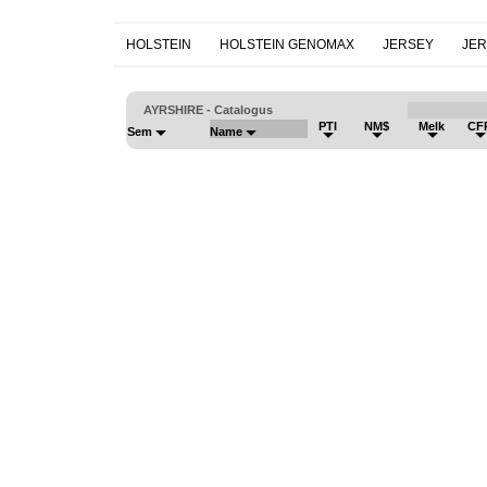
HOLSTEIN
HOLSTEIN GENOMAX
JERSEY
JE
AYRSHIRE - Catalogus
PTI
NM$
Melk
CF
Sem
Name