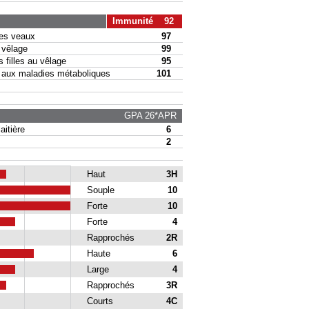
Immunité 92
s veaux
97
vêlage
99
filles au vêlage
95
ux maladies métaboliques
101
GPA 26*APR
itière
6
2
Haut
3H
Souple
10
Forte
10
Forte
4
Rapprochés
2R
Haute
6
Large
4
Rapprochés
3R
Courts
4C