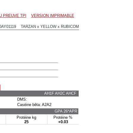
U PREUVE TPI
VERSION IMPRIMABLE
0AY01119 TARZAN x YELLOW x RUBICOM
AH1F AH2C AHCF
DMS:
Caséine bêta: A2A2
GPA 26*APR
Protéine kg
Protéine %
25
+0.03