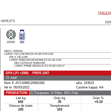
TABLEA
I-WHEATS
020
MISYL TARZAN
LAROC YELLOW MOCHI VG-89-3YR-CAN
PIE X YELLOW
LAROC RUBICOM MCKENNA EX-91-3E-CAN
DES COTEAUX RUBICOM
LAROC PRIME MODALIE EX-93-6E-CAN 2*
GPA LPI +2966 PRO$ 1047
TF AMF
Nom #: AYCANM120891585
aAa: 243615
Né le: 05/03/2022
Caséine kappa: AA
PRODUCTION
G Troupeaux
G Filles
65% Fiab
Lait kg
Gras kg
Gras %
642
35
+0.10
Vitesse de traite
Tempérament
105
103