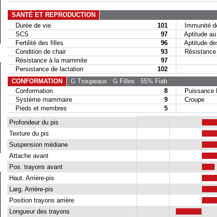
SANTÉ ET REPRODUCTION
Durée de vie
101
Immunité de
SCS
97
Aptitude au 
Fertilité des filles
96
Aptitude des 
Condition de chair
93
Résistance a
Résistance à la mammite
97
Persistance de lactation
102
CONFORMATION
G Troupeaux
G Filles
55% Fiab
Conformation
8
Puissance la
Système mammaire
9
Croupe
Pieds et membres
5
Profondeur du pis
Texture du pis
Suspension médiane
Attache avant
Pos. trayons avant
Haut. Arrière-pis
Larg. Arrière-pis
Position trayons arrière
Longueur des trayons