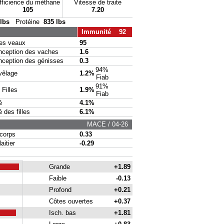
fficience du méthane
Vitesse de traite
105
7.20
 lbs
Protéine
835 lbs
Immunité 92
s veaux
95
eption des vaches
1.6
eption des génisses
0.3
94%
vêlage
1.2%
Fiab
91%
Filles
1.9%
Fiab
é
4.1%
des filles
6.1%
MACE / 04-26
corps
0.33
itier
-0.29
Grande
+1.89
Faible
-0.13
Profond
+0.21
Côtes ouvertes
+0.37
Isch. bas
+1.81