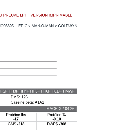
U PREUVE LPI
VERSION IMPRIMABLE
HO03895 EPIC x MAN-O-MAN x GOLDWYN
HH2F HH3F HH4F HH5F HH6F HCDF HMWF
DMS: 126
Caséine bêta: A1A1
MACE-G / 04-26
Protéine lbs
Protéine %
-17
-0.10
GM$
-218
DWP$
-308