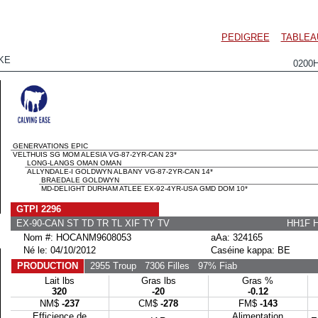
PEDIGREE
TABLEA
KE
0200
GENERVATIONS EPIC
VELTHUIS SG MOM ALESIA VG-87-2YR-CAN 23*
LONG-LANGS OMAN OMAN
ALLYNDALE-I GOLDWYN ALBANY VG-87-2YR-CAN 14*
BRAEDALE GOLDWYN
MD-DELIGHT DURHAM ATLEE EX-92-4YR-USA GMD DOM 10*
GTPI 2296
EX-90-CAN ST TD TR TL XIF TY TV
HH1F 
Nom #: HOCANM9608053
aAa: 324165
Né le: 04/10/2012
Caséine kappa: BE
PRODUCTION
2955 Troup
7306 Filles
97% Fiab
Lait lbs
Gras lbs
Gras %
320
-20
-0.12
NM$
-237
CM$
-278
FM$
-143
Efficience de
Alimentation