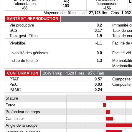
IAR
E
l'alimentation
économisée
103
-88
-156
Moyenne des filles Lait
27,143 lbs
Gras
1,032
SANTÉ ET REPRODUCTION
Vie productive
0.2
Immunité de
SCS
3.17
Taux de conc
Taux gest. Filles
1.9
Taux de conc
Vivabilité
-1.1
Facilité de 
Livabilité des génisses
0.0
Facilité vêl. 
Indice de fertilité
1.3
Mortinatalit
Mortinatalité 
CONFORMATION
2049 Troup
4528 Filles
95% Fiab
PTAT
0.57
Composite 
PisC
0.03
Composite la
P&MC
0.24
Stature
Force
Profondeur de corps
Car. Laitier
Angle de la croupe