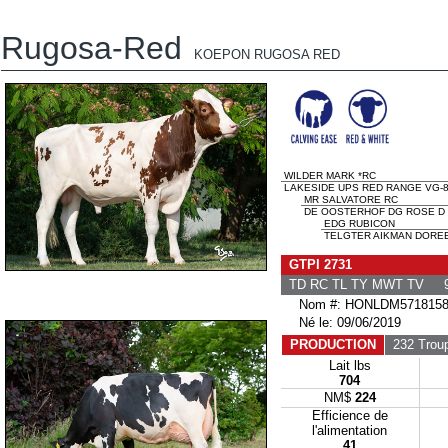
Rugosa-Red
KOEPON RUGOSA RED
WILDER MARK *RC
LAKESIDE UPS RED RANGE VG-8
MR SALVATORE RC
DE OOSTERHOF DG ROSE D 
EDG RUBICON
TELGTER AIKMAN DOREE
GTPI 2731
TD RC TL TY MWT TV 9
Nom #: HONLDM5718158
Né le: 09/06/2019
PRODUCTION
232 Trou
Lait lbs
704
NM$
224
Efficience de
l'alimentation
41