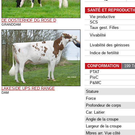
SANTÉ ET REPRODUCTI
Vie productive
DE OOSTERHOF DG ROSE D
SCS
GRANDDAM
Taux gest. Filles
Vivabilité
Livabilité des génisses
Indice de fertilité
CONFORMATION
199 Tr
PTAT
PisC
P&MC
LAKESIDE UPS RED RANGE
Stature
DAM
Force
Profondeur de corps
Car. Laitier
Angle de la croupe
Largeur de la croupe
Mbres arr. Vue côté