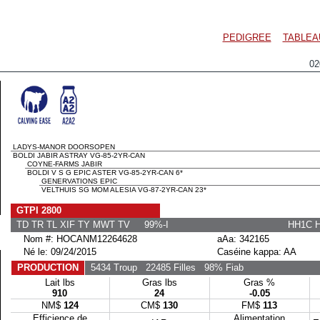
PEDIGREE
TABLEA
0
LADYS-MANOR DOORSOPEN
BOLDI JABIR ASTRAY VG-85-2YR-CAN
COYNE-FARMS JABIR
BOLDI V S G EPIC ASTER VG-85-2YR-CAN 6*
GENERVATIONS EPIC
VELTHUIS SG MOM ALESIA VG-87-2YR-CAN 23*
GTPI 2800
TD TR TL XIF TY MWT TV 99%-I
HH1C 
Nom #: HOCANM12264628
aAa: 342165
Né le: 09/24/2015
Caséine kappa: AA
PRODUCTION
5434 Troup
22485 Filles
98% Fiab
Lait lbs
Gras lbs
Gras %
910
24
-0.05
NM$
124
CM$
130
FM$
113
Efficience de
Alimentation