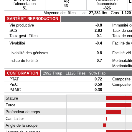
IAR
E
l'alimentation
économisée
43
51
-326
Moyenne des filles Lait
27,284 lbs
Gras
1,120
SANTÉ ET REPRODUCTION
Vie productive
-0.8
Immunité de
SCS
2.83
Taux de conc
Taux gest. Filles
0.1
Taux de conc
Vivabilité
-0.4
Facilité de 
Livabilité des génisses
0.8
Facilité vêl. 
Indice de fertilité
0.7
Mortinatalit
Mortinatalité 
CONFORMATION
2992 Troup
11126 Filles
96% Fiab
PTAT
0.72
Composite 
PisC
0.50
Composite la
P&MC
0.38
Stature
Force
Profondeur de corps
Car. Laitier
Angle de la croupe