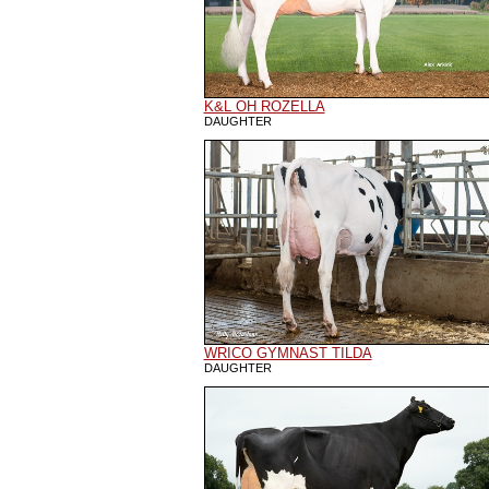
K&L OH ROZELLA
DAUGHTER
WRICO GYMNAST TILDA
DAUGHTER