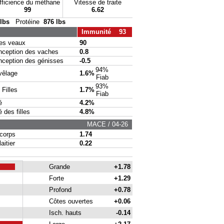
fficience du méthane
Vitesse de traite
99
6.62
 lbs
Protéine
876 lbs
Immunité 93
s veaux
90
eption des vaches
0.8
eption des génisses
-0.5
94%
vêlage
1.6%
Fiab
93%
Filles
1.7%
Fiab
é
4.2%
des filles
4.8%
MACE / 04-26
corps
1.74
itier
0.22
Grande
+1.78
Forte
+1.29
Profond
+0.78
Côtes ouvertes
+0.06
Isch. hauts
-0.14