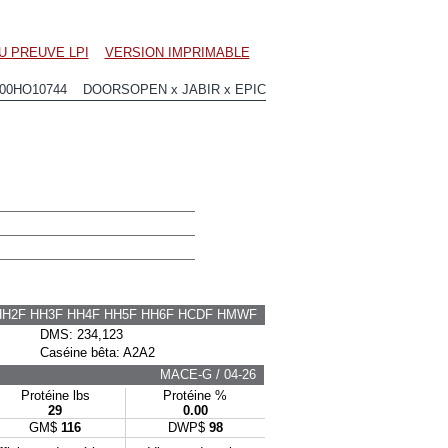
U PREUVE LPI
VERSION IMPRIMABLE
200HO10744 DOORSOPEN x JABIR x EPIC
HH2F HH3F HH4F HH5F HH6F HCDF HMWF
DMS: 234,123
Caséine bêta: A2A2
MACE-G / 04-26
Protéine lbs
Protéine %
29
0.00
GM$
116
DWP$
98