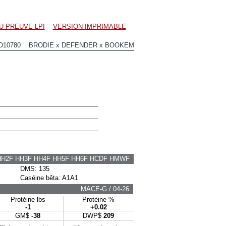
U PREUVE LPI
VERSION IMPRIMABLE
O10780 BRODIE x DEFENDER x BOOKEM
HH2F HH3F HH4F HH5F HH6F HCDF HMWF
DMS: 135
Caséine bêta: A1A1
MACE-G / 04-26
Protéine lbs
Protéine %
-1
+0.02
GM$
-38
DWP$
209