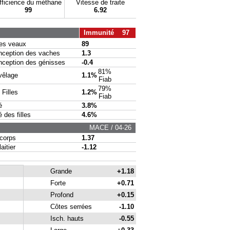
fficience du méthane
Vitesse de traite
99
6.92
Immunité 97
s veaux
89
eption des vaches
1.3
eption des génisses
-0.4
81%
vêlage
1.1%
Fiab
79%
Filles
1.2%
Fiab
é
3.8%
des filles
4.6%
MACE / 04-26
corps
1.37
itier
-1.12
Grande
+1.18
Forte
+0.71
Profond
+0.15
Côtes serrées
-1.10
Isch. hauts
-0.55