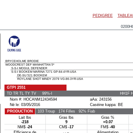
PEDIGREE
TABLEA
0200H
BRYCEHOLME BRODIE
WOODCREST DEF MANHATTAN 5*
S-S-I MOGUL DEFENDER
S-S-I BOOKEM MARINA 7271 GP-84-4YR-USA
DE-SU 521 BOOKEM
ROYLANE SHOT MINDY 2079 VG-86-3YR-USA
GTPI 2551
TD TR TL TY TV 99%-I
HH1F 
Nom #: HOCANM12434594
aAa: 243156
Né le: 03/05/2016
Caséine kappa: BE
PRODUCTION
103 Troup
174 Filles
92% Fiab
Lait lbs
Gras lbs
Gras %
-218
9
+0.07
NM$
-24
CM$
-17
FM$
-40
Efficience de
Alimentation