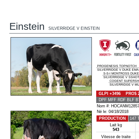
Einstein
SILVERRIDGE V EINSTEIN
PROGENESIS TOPNOTCH
SILVERRIDGE V DUKE EMAI
S-S-I MONTROSS DUKE
SILVERRIDGE V SSHOT 
COGENT SUPERSH
SILVERRIDGE V MU
GLPI +3496 PRO$ 
DPF MFF RDF BLF B
Nom #: HOCANM1285
Né le: 04/18/2018
PRODUCTION
147 
Lait kg
543
Vitesse de traite