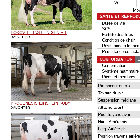
97
Moy
SANTÉ ET REPROD
Durée de vie
SCS
HOKOVIT EINSTEIN GENIA 1
Fertilité des filles
DAUGHTER
Condition de chair
Résistance à la mam
Persistance de lactat
CONFORMATION
12
Conformation
Système mammaire
Pieds et membres
Profondeur du pis
Texture du pis
Suspension médiane
PROGENESIS EINSTEIN RUDY
Attache avant
DAUGHTER
Pos. trayons avant
Haut. Arrière-pis
Larg. Arrière-pis
Position trayons arrière