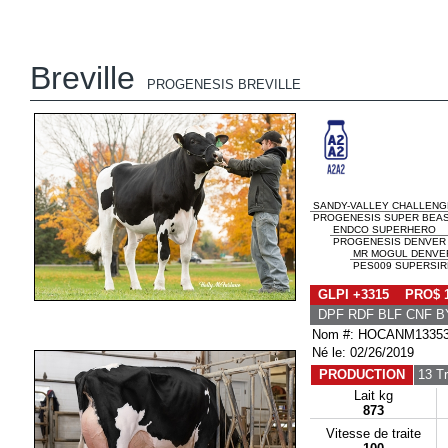
Breville
PROGENESIS BREVILLE
SANDY-VALLEY CHALLENG
PROGENESIS SUPER BEAST
ENDCO SUPERHERO
PROGENESIS DENVER B
MR MOGUL DENVER
PES009 SUPERSIR
GLPI +3315 PRO$ 
DPF RDF BLF CNF B
Nom #: HOCANM1335
Né le: 02/26/2019
PRODUCTION
13 T
Lait kg
873
Vitesse de traite