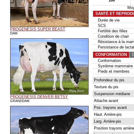
100
Moy
SANTÉ ET REPROD
Durée de vie
SCS
PROGENESIS SUPER BEAST
Fertilité des filles
DAM
Condition de chair
Résistance à la mam
Persistance de lactat
CONFORMATION
G
Conformation
Système mammaire
Pieds et membres
Profondeur du pis
Texture du pis
Suspension médiane
PROGENESIS DENVER BETSY
Attache avant
GRANDDAM
Pos. trayons avant
Haut. Arrière-pis
Larg. Arrière-pis
Position trayons arrière