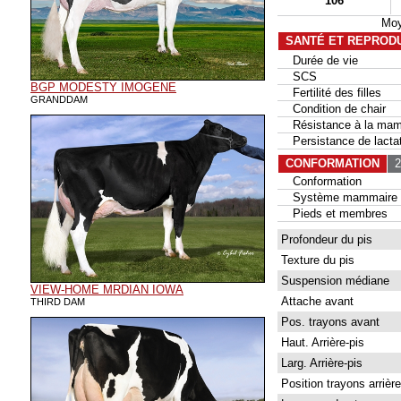
106
Moy
SANTÉ ET REPROD
Durée de vie
SCS
BGP MODESTY IMOGENE
Fertilité des filles
GRANDDAM
Condition de chair
Résistance à la mam
Persistance de lactat
CONFORMATION
26
Conformation
Système mammaire
Pieds et membres
Profondeur du pis
Texture du pis
Suspension médiane
VIEW-HOME MRDIAN IOWA
Attache avant
THIRD DAM
Pos. trayons avant
Haut. Arrière-pis
Larg. Arrière-pis
Position trayons arrière