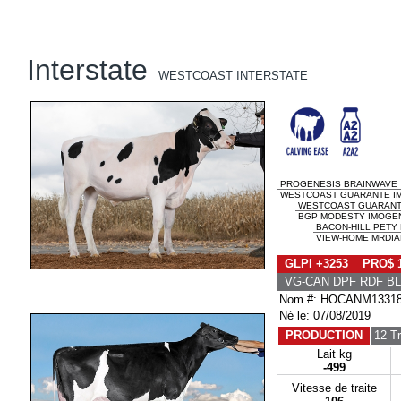
Interstate
WESTCOAST INTERSTATE
PROGENESIS BRAINWAVE
WESTCOAST GUARANTE IM
WESTCOAST GUARAN
BGP MODESTY IMOGENE
BACON-HILL PETY
VIEW-HOME MRDIAN
GLPI +3253 PRO$ 
VG-CAN DPF RDF BL
Nom #: HOCANM1331
Né le: 07/08/2019
PRODUCTION
12 T
Lait kg
-499
Vitesse de traite