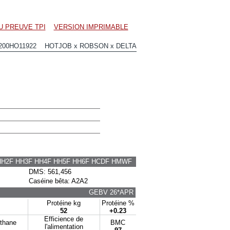
U PREUVE TPI
VERSION IMPRIMABLE
200HO11922 HOTJOB x ROBSON x DELTA
HH2F HH3F HH4F HH5F HH6F HCDF HMWF
DMS: 561,456
Caséine bêta: A2A2
GEBV 26*APR
Protéine kg
Protéine %
52
+0.23
Efficience de
éthane
BMC
l'alimentation