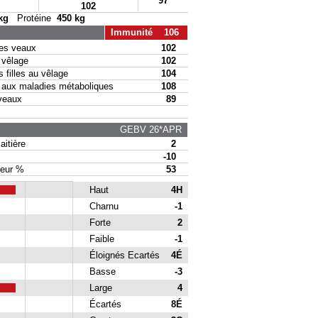
97
102
kg
Protéine
450 kg
Immunité 106
s veaux
102
vêlage
102
filles au vêlage
104
ux maladies métaboliques
108
veaux
89
GEBV 26*APR
itière
2
-10
eur %
53
Haut
4H
Charnu
-1
Forte
2
Faible
-1
Éloignés Ecartés
4É
Basse
-3
Large
4
Écartés
8É