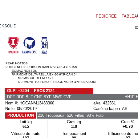
PEDIGREE
TABLEA
CKSOLID
0
PEAK HOTJOB
PROGENESIS ROBSON RAVEN VG-85-4YR-CAN
BOMAZ ROBSON
FAIRMONT DELTA RELLA EX-90-6YR-CAN 6*
MR MOGUL DELTA 1427
FAIRMONT TUFFENUFF RIDGE VG-86-4YR-USA DOM
GLPI +3204 PRO$ 2124
DPF RDF BLF CNF BYF MWF CVF
HH1F 
Nom #: HOCANM13483360
aAa: 432561
Né le: 08/20/2019
Caséine kappa: AB
PRODUCTION
216 Troupeaux
526 Filles
98% Fiab
Lait kg
Gras kg
Gras %
615
110
+0.70
Vitesse de traite
Tempérament
Efficience du m