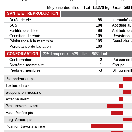
107
99
97
Moyenne des filles Lait
13,279 kg
Gras
590 
SANTÉ ET REPRODUCTION
Durée de vie
98
Immunité de
SCS
104
Aptitude au 
Fertilité des filles
98
Aptitude des 
Condition de chair
105
Résistance a
Résistance à la mammite
105
Santé des 
Persistance de lactation
100
CONFORMATION
225 Troupeaux
529 Filles
96% Fiab
Conformation
-2
Puissance la
Système mammaire
1
Croupe
Pieds et membres
-3
BP ou meill
Profondeur du pis
Texture du pis
Suspension médiane
Attache avant
Pos. trayons avant
Haut. Arrière-pis
Larg. Arrière-pis
Position trayons arrière