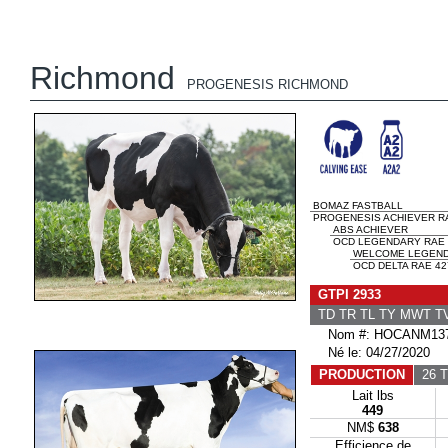
Richmond
PROGENESIS RICHMOND
BOMAZ FASTBALL
PROGENESIS ACHIEVER RA
ABS ACHIEVER
OCD LEGENDARY RAE 
WELCOME LEGEND
OCD DELTA RAE 42
GTPI 2933
TD TR TL TY MWT 
Nom #: HOCANM137
Né le: 04/27/2020
PRODUCTION
26 T
Lait lbs
449
NM$
638
Efficience de