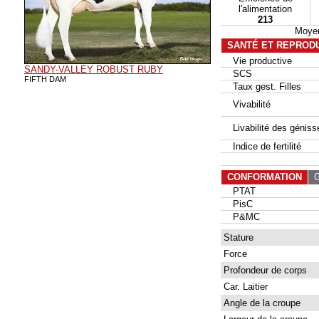
l'alimentation
213
Moyen
SANTÉ ET REPROD
Vie productive
SANDY-VALLEY ROBUST RUBY
SCS
FIFTH DAM
Taux gest. Filles
Vivabilité
Livabilité des géniss
Indice de fertilité
CONFORMATION
G
PTAT
PisC
P&MC
Stature
Force
Profondeur de corps
Car. Laitier
Angle de la croupe