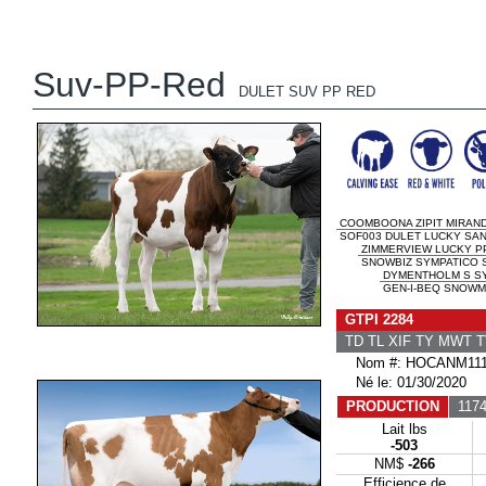
Suv-PP-Red
DULET SUV PP RED
COOMBOONA ZIPIT MIRAND
SOF003 DULET LUCKY SAND
ZIMMERVIEW LUCKY P
SNOWBIZ SYMPATICO SO
DYMENTHOLM S SY
GEN-I-BEQ SNOWM
GTPI 2284
TD TL XIF TY MWT 
Nom #: HOCANM111
Né le: 01/30/2020
PRODUCTION
1174
Lait lbs
-503
NM$
-266
Efficience de