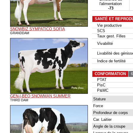
l'alimentation
-73
SANTÉ ET REPROD
Vie productive
SNOWBIZ SYMPATICO SOFIA
SCS
GRANDDAM
Taux gest. Filles
Vivabilité
Livabilité des géniss
Indice de fertilité
CONFORMATION
65
PTAT
PisC
P&MC
GEN-I-BEQ SNOWMAN SUMMER
Stature
THIRD DAM
Force
Profondeur de corps
Car. Laitier
Angle de la croupe