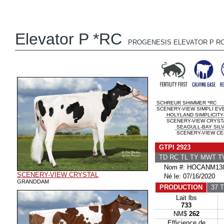
Elevator P *RC
PROGENESIS ELEVATOR P R
SCHREUR SHIMMER *RC
SCENERY-VIEW SIMPLI EVE
HOLYLAND SIMPLICITY
SCENERY-VIEW CRYSTA
SEAGULL-BAY SIL
SCENERY-VIEW CEL
GTPI 2923
TD RC TL TY MWT 
Nom #: HOCANM138
SCENERY-VIEW CRYSTAL
Né le: 07/16/2020
GRANDDAM
PRODUCTION
37 T
Lait lbs
733
NM$
262
Efficience de