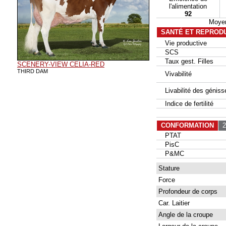
l'alimentation
92
Moyen
SANTÉ ET REPROD
Vie productive
SCS
Taux gest. Filles
SCENERY-VIEW CELIA-RED
THIRD DAM
Vivabilité
Livabilité des géniss
Indice de fertilité
CONFORMATION
27
PTAT
PisC
P&MC
Stature
Force
Profondeur de corps
Car. Laitier
Angle de la croupe