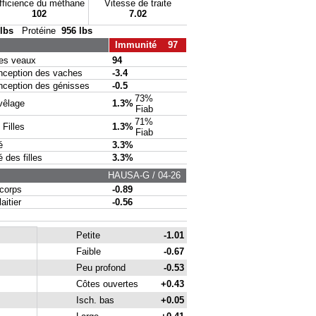
fficience du méthane
Vitesse de traite
102
7.02
 lbs
Protéine
956 lbs
Immunité 97
s veaux
94
eption des vaches
-3.4
eption des génisses
-0.5
73%
vêlage
1.3%
Fiab
71%
Filles
1.3%
Fiab
é
3.3%
des filles
3.3%
HAUSA-G / 04-26
corps
-0.89
itier
-0.56
Petite
-1.01
Faible
-0.67
Peu profond
-0.53
Côtes ouvertes
+0.43
Isch. bas
+0.05