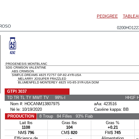
PEDIGREE
TABLEA
OROSO
0200HO12
PROGENESIS MONTBLANC
SDG CRIMSON VALENTINE
ABS CRIMSON
SIMPLE-DREAMS 4825 F2757 GP-82-4YR-USA
MELARRY JOSUPER FRAZZLED
BLUMENFELD MONTEREY 4825 VG-85-3YR-USA DOM
GTPI 3037
TD TR TL TY MWT TV 99%-I
HH1F 
Nom #: HOCANM13807975
aAa: 423516
Né le: 10/19/2020
Caséine kappa: BB
PRODUCTION
8 Troup
84 Filles
93% Fiab
Lait lbs
Gras lbs
Gras %
1108
104
+0.21
NM$
796
CM$
820
FM$
745
Efficience de
Alimentation