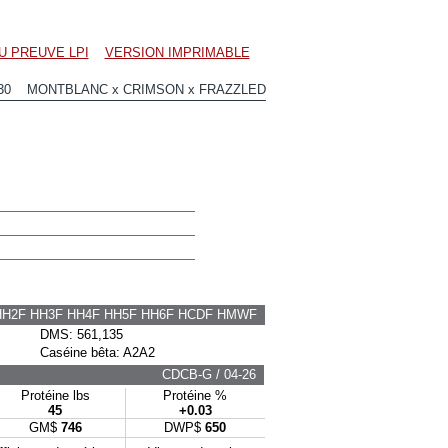
U PREUVE LPI
VERSION IMPRIMABLE
230 MONTBLANC x CRIMSON x FRAZZLED
HH2F HH3F HH4F HH5F HH6F HCDF HMWF
DMS: 561,135
Caséine bêta: A2A2
CDCB-G / 04-26
Protéine lbs
Protéine %
45
+0.03
GM$
746
DWP$
650