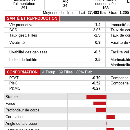
IAR
E
l'alimentation
économisée
-24
291
168
Moyenne des filles Lait
27,403 lbs
Gras
1,205
SANTÉ ET REPRODUCTION
Vie productive
1.4
Immunité de
SCS
2.63
Taux de conc
Taux gest. Filles
-2.9
Taux de conc
Vivabilité
-0.9
Facilité de 
Livabilité des génisses
-0.3
Facilité vêl. 
Indice de fertilité
-2.5
Mortinatalit
Mortinatalité 
CONFORMATION
4 Troup
39 Filles
86% Fiab
PTAT
-0.70
Composite 
PisC
-0.52
Composite la
P&MC
-0.27
Stature
Force
Profondeur de corps
Car. Laitier
Angle de la croupe