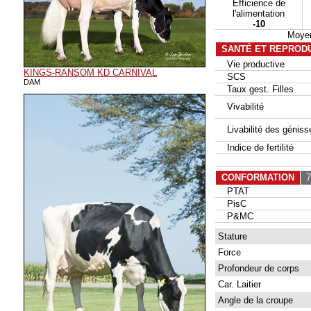
Efficience de
l'alimentation
-10
Moyen
SANTÉ ET REPROD
Vie productive
KINGS-RANSOM KD CARNIVAL
SCS
DAM
Taux gest. Filles
Vivabilité
Livabilité des géniss
Indice de fertilité
CONFORMATION
79
PTAT
PisC
P&MC
Stature
Force
Profondeur de corps
Car. Laitier
Angle de la croupe