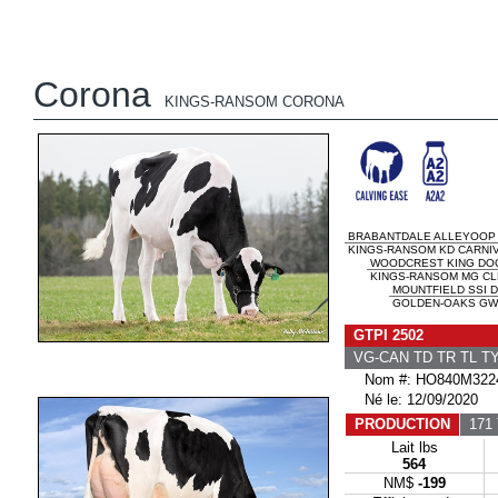
Corona
KINGS-RANSOM CORONA
BRABANTDALE ALLEYOOP
KINGS-RANSOM KD CARNIV
WOODCREST KING DO
KINGS-RANSOM MG CLE
MOUNTFIELD SSI 
GOLDEN-OAKS GWY
GTPI 2502
VG-CAN TD TR TL T
Nom #: HO840M3224
Né le: 12/09/2020
PRODUCTION
171 
Lait lbs
564
NM$
-199