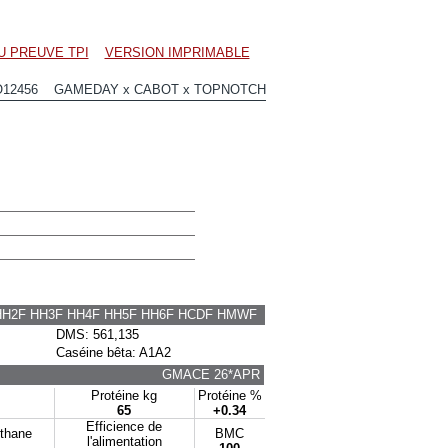
U PREUVE TPI
VERSION IMPRIMABLE
O12456 GAMEDAY x CABOT x TOPNOTCH
HH2F HH3F HH4F HH5F HH6F HCDF HMWF
DMS: 561,135
Caséine bêta: A1A2
GMACE 26*APR
Protéine kg
Protéine %
65
+0.34
Efficience de
éthane
BMC
l'alimentation