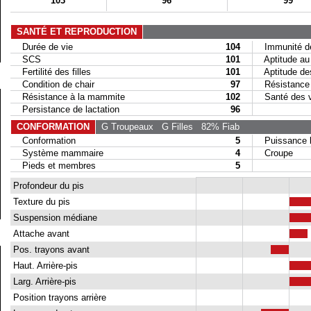
103
96
99
SANTÉ ET REPRODUCTION
Durée de vie
104
Immunité de
SCS
101
Aptitude au 
Fertilité des filles
101
Aptitude des 
Condition de chair
97
Résistance a
Résistance à la mammite
102
Santé des 
Persistance de lactation
96
CONFORMATION
G Troupeaux
G Filles
82% Fiab
Conformation
5
Puissance la
Système mammaire
4
Croupe
Pieds et membres
5
Profondeur du pis
Texture du pis
Suspension médiane
Attache avant
Pos. trayons avant
Haut. Arrière-pis
Larg. Arrière-pis
Position trayons arrière