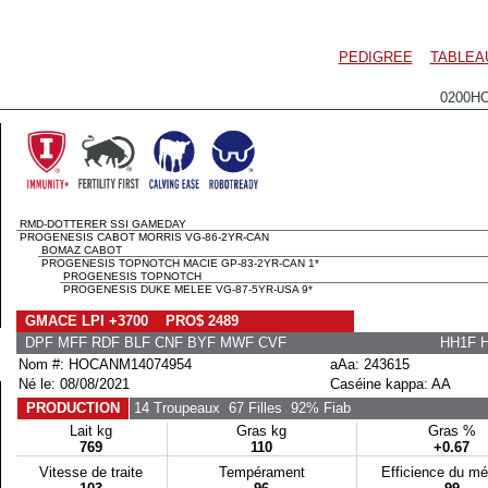
PEDIGREE
TABLEA
0200H
RMD-DOTTERER SSI GAMEDAY
PROGENESIS CABOT MORRIS VG-86-2YR-CAN
BOMAZ CABOT
PROGENESIS TOPNOTCH MACIE GP-83-2YR-CAN 1*
PROGENESIS TOPNOTCH
PROGENESIS DUKE MELEE VG-87-5YR-USA 9*
GMACE LPI +3700 PRO$ 2489
DPF MFF RDF BLF CNF BYF MWF CVF
HH1F 
Nom #: HOCANM14074954
aAa: 243615
Né le: 08/08/2021
Caséine kappa: AA
PRODUCTION
14 Troupeaux
67 Filles
92% Fiab
Lait kg
Gras kg
Gras %
769
110
+0.67
Vitesse de traite
Tempérament
Efficience du m