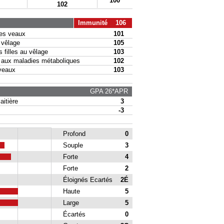
100
102
Immunité 106
s veaux
101
vêlage
105
filles au vêlage
103
ux maladies métaboliques
102
veaux
103
GPA 26*APR
itière
3
-3
Profond
0
Souple
3
Forte
4
Forte
2
Éloignés Ecartés
2É
Haute
5
Large
5
Écartés
0