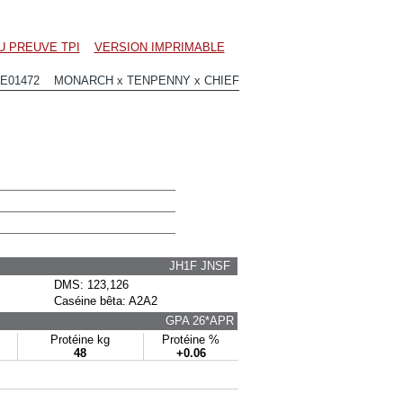
U PREUVE TPI
VERSION IMPRIMABLE
JE01472 MONARCH x TENPENNY x CHIEF
JH1F JNSF
DMS: 123,126
Caséine bêta: A2A2
GPA 26*APR
Protéine kg
Protéine %
48
+0.06