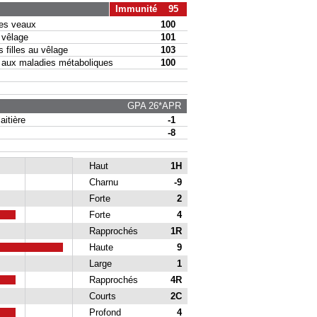
Immunité 95
s veaux
100
vêlage
101
filles au vêlage
103
ux maladies métaboliques
100
GPA 26*APR
itière
-1
-8
Haut
1H
Charnu
-9
Forte
2
Forte
4
Rapprochés
1R
Haute
9
Large
1
Rapprochés
4R
Courts
2C
Profond
4