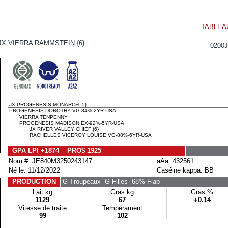
TABLEA
JX VIERRA RAMMSTEIN {6}
0200
JX PROGENESIS MONARCH {5}
PROGENESIS DOROTHY VG-84%-2YR-USA
VIERRA TENPENNY
PROGENESIS MADISON EX-92%-5YR-USA
JX RIVER VALLEY CHIEF {6}
RACHELLES VICEROY LOUISE VG-88%-6YR-USA
GPA LPI +1874 PRO$ 1925
Nom #: JE840M3250243147
aAa: 432561
Né le: 11/12/2022
Caséine kappa: BB
PRODUCTION
G Troupeaux
G Filles
68% Fiab
Lait kg
Gras kg
Gras %
1129
67
+0.14
Vitesse de traite
Tempérament
99
102