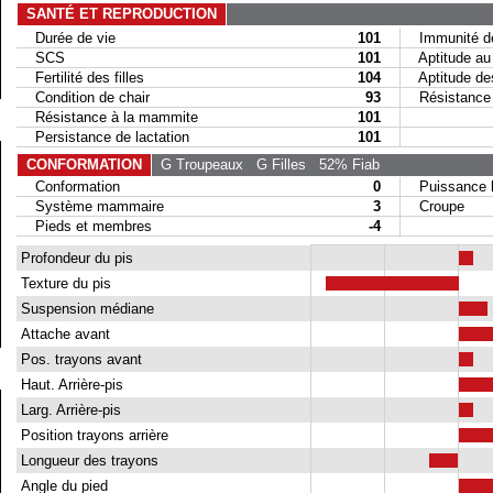
SANTÉ ET REPRODUCTION
Durée de vie
101
Immunité de
SCS
101
Aptitude au 
Fertilité des filles
104
Aptitude des 
Condition de chair
93
Résistance a
Résistance à la mammite
101
Persistance de lactation
101
CONFORMATION
G Troupeaux
G Filles
52% Fiab
Conformation
0
Puissance la
Système mammaire
3
Croupe
Pieds et membres
-4
Profondeur du pis
Texture du pis
Suspension médiane
Attache avant
Pos. trayons avant
Haut. Arrière-pis
Larg. Arrière-pis
Position trayons arrière
Longueur des trayons
Angle du pied