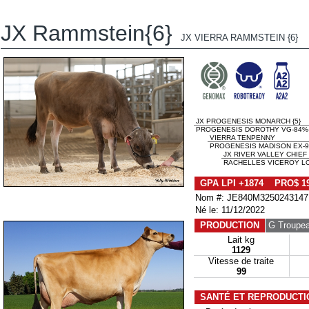
JX Rammstein{6}
JX VIERRA RAMMSTEIN {6}
JX PROGENESIS MONARCH {5}
PROGENESIS DOROTHY VG-84%
VIERRA TENPENNY
PROGENESIS MADISON EX-9
JX RIVER VALLEY CHIEF 
RACHELLES VICEROY LO
GPA LPI +1874 PRO$ 1
Nom #: JE840M3250243147
Né le: 11/12/2022
PRODUCTION
G Troupe
Lait kg
1129
Vitesse de traite
99
SANTÉ ET REPRODUCTI