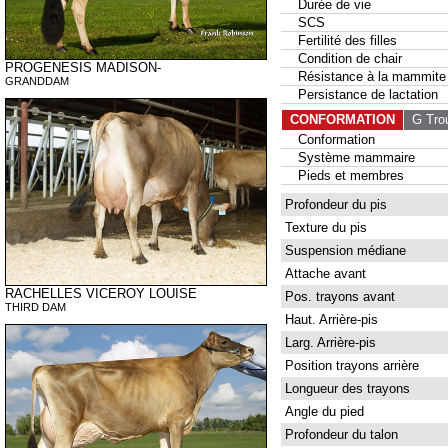
Durée de vie
SCS
Fertilité des filles
Condition de chair
PROGENESIS MADISON-
Résistance à la mammite
GRANDDAM
Persistance de lactation
CONFORMATION
G Tro
Conformation
Système mammaire
Pieds et membres
Profondeur du pis
Texture du pis
Suspension médiane
Attache avant
RACHELLES VICEROY LOUISE
Pos. trayons avant
THIRD DAM
Haut. Arrière-pis
Larg. Arrière-pis
Position trayons arrière
Longueur des trayons
Angle du pied
Profondeur du talon