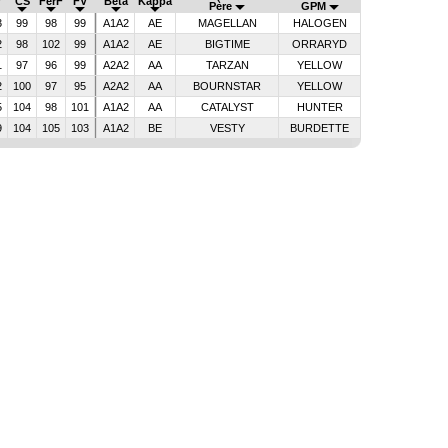
V
CS
FerF
FV
Bêta
Kappa
Père
GPM
3
99
98
99
A1A2
AE
MAGELLAN
HALOGEN
2
98
102
99
A1A2
AE
BIGTIME
ORRARYD
1
97
96
99
A2A2
AA
TARZAN
YELLOW
2
100
97
95
A2A2
AA
BOURNSTAR
YELLOW
5
104
98
101
A1A2
AA
CATALYST
HUNTER
9
104
105
103
A1A2
BE
VESTY
BURDETTE