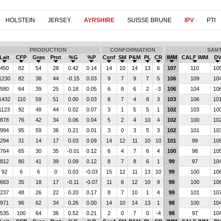
HOLSTEIN
JERSEY
AYRSHIRE
SUISSE BRUNE
IPV
PTI
PRODUCTION
CONFORMATION
SAN
Lait
CFP
Gras
Prot
%G
%P
Conf
SM
P&M
PL
CR
IMM
CALF IMM
D
450
82
54
28
0.42
0.14
14
10
14
13
6
107
110
10
1230
82
38
44
-0.15
0.03
9
7
9
7
5
106
109
10
580
64
39
25
0.18
0.05
6
8
6
2
-3
106
104
10
1432
110
59
51
0.00
0.03
8
7
4
8
3
103
106
10
1123
92
48
44
0.02
0.07
3
1
5
5
1
102
103
10
878
76
42
34
0.06
0.04
5
2
4
10
4
102
100
10
994
95
59
36
0.21
0.01
3
0
3
5
3
102
101
10
294
31
14
17
0.03
0.09
14
12
11
10
10
101
99
10
764
65
30
35
-0.01
0.12
6
4
7
6
4
100
98
10
812
80
41
39
0.09
0.12
8
7
8
6
1
99
97
10
92
6
6
0
0.03
-0.03
15
12
11
13
10
99
100
10
663
35
18
17
-0.11
-0.07
11
6
12
10
9
99
100
10
237
48
26
22
0.20
0.17
8
7
10
1
4
99
101
10
971
96
62
34
0.26
0.00
14
10
14
13
1
98
100
10
535
100
64
36
0.52
0.21
2
0
7
0
-4
98
97
10