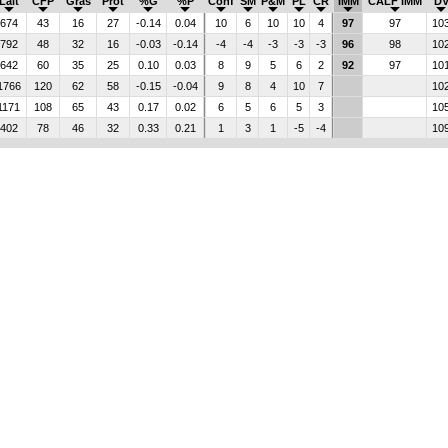
Lait
CFP
Gras
Prot
%G
%P
Conf
SM
P&M
PL
CR
IMM
CALF IMM
D
674
43
16
27
-0.14
0.04
10
6
10
10
4
97
97
10
792
48
32
16
-0.03
-0.14
-4
-4
-3
-3
-3
96
98
10
642
60
35
25
0.10
0.03
8
9
5
6
2
92
97
10
1766
120
62
58
-0.15
-0.04
9
8
4
10
7
10
1171
108
65
43
0.17
0.02
6
5
6
5
3
10
402
78
46
32
0.33
0.21
1
3
1
-5
-4
10