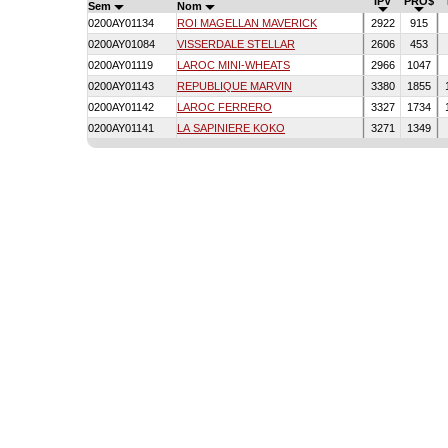
IPV
PRO$
Sem
Nom
0200AY01134
ROI MAGELLAN MAVERICK
2922
915
0200AY01084
VISSERDALE STELLAR
2606
453
0200AY01119
LAROC MINI-WHEATS
2966
1047
0200AY01143
REPUBLIQUE MARVIN
3380
1855
0200AY01142
LAROC FERRERO
3327
1734
0200AY01141
LA SAPINIERE KOKO
3271
1349