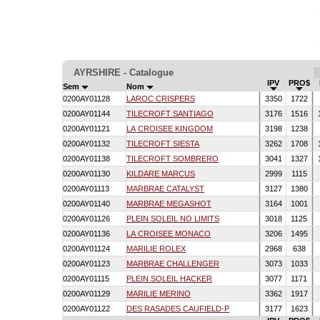
AYRSHIRE - Catalogue
IPV
PRO$
Sem
Nom
0200AY01128
LAROC CRISPERS
3350
1722
0200AY01144
TILECROFT SANTIAGO
3176
1516
0200AY01121
LA CROISEE KINGDOM
3198
1238
0200AY01132
TILECROFT SIESTA
3262
1708
0200AY01138
TILECROFT SOMBRERO
3041
1327
0200AY01130
KILDARE MARCUS
2999
1115
0200AY01113
MARBRAE CATALYST
3127
1380
0200AY01140
MARBRAE MEGASHOT
3164
1001
0200AY01126
PLEIN SOLEIL NO LIMITS
3018
1125
0200AY01136
LA CROISEE MONACO
3206
1495
0200AY01124
MARILIE ROLEX
2968
638
0200AY01123
MARBRAE CHALLENGER
3073
1033
0200AY01115
PLEIN SOLEIL HACKER
3077
1171
0200AY01129
MARILIE MERINO
3362
1917
0200AY01122
DES RASADES CAUFIELD-P
3177
1623