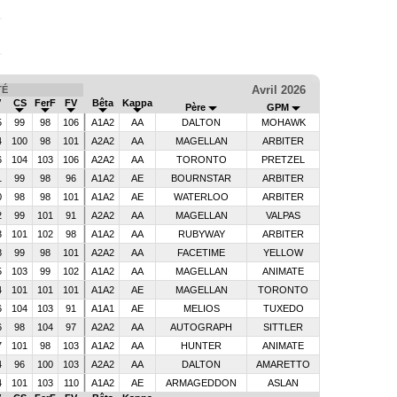
Avril 2026
TÉ
V
CS
FerF
FV
Bêta
Kappa
Père
GPM
5
99
98
106
A1A2
AA
DALTON
MOHAWK
4
100
98
101
A2A2
AA
MAGELLAN
ARBITER
6
104
103
106
A2A2
AA
TORONTO
PRETZEL
1
99
98
96
A1A2
AE
BOURNSTAR
ARBITER
0
98
98
101
A1A2
AE
WATERLOO
ARBITER
2
99
101
91
A2A2
AA
MAGELLAN
VALPAS
3
101
102
98
A1A2
AA
RUBYWAY
ARBITER
8
99
98
101
A2A2
AA
FACETIME
YELLOW
5
103
99
102
A1A2
AA
MAGELLAN
ANIMATE
4
101
101
101
A1A2
AE
MAGELLAN
TORONTO
6
104
103
91
A1A1
AE
MELIOS
TUXEDO
6
98
104
97
A2A2
AA
AUTOGRAPH
SITTLER
7
101
98
103
A1A2
AA
HUNTER
ANIMATE
4
96
100
103
A2A2
AA
DALTON
AMARETTO
4
101
103
110
A1A2
AE
ARMAGEDDON
ASLAN