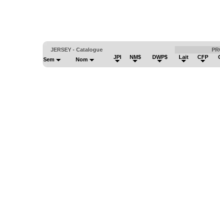
JERSEY - Catalogue
PR
JPI
NM$
DWP$
Lait
CFP
Sem
Nom