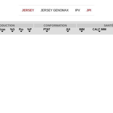
JERSEY
JERSEY GENOMAX
IPV
JPI
ODUCTION
CONFORMATION
SANT
Gras
%G
Pro
%P
PTAT
JUI
IMM
CALF IMM