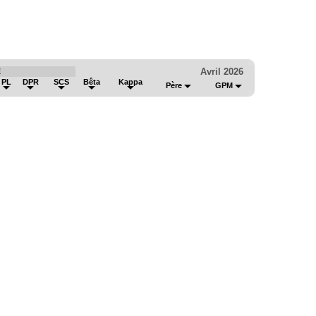
Avril 2026
É
PL
DPR
SCS
Bêta
Kappa
Père
GPM