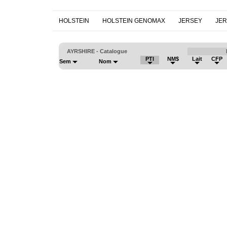
HOLSTEIN
HOLSTEIN GENOMAX
JERSEY
JE
AYRSHIRE - Catalogue
PTI
NM$
Lait
CFP
Sem
Nom