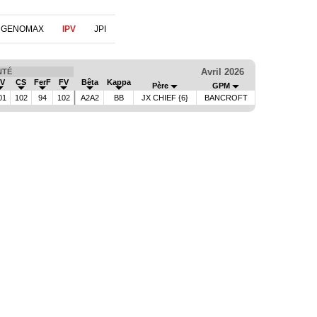
 GENOMAX
IPV
JPI
Avril 2026
NTÉ
V
CS
FerF
FV
Bêta
Kappa
Père
GPM
01
102
94
102
A2A2
BB
JX CHIEF {6}
BANCROFT