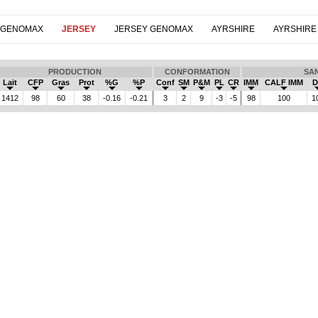
 GENOMAX
JERSEY
JERSEY GENOMAX
AYRSHIRE
AYRSHIRE
PRODUCTION
CONFORMATION
SA
Lait
CFP
Gras
Prot
%G
%P
Conf
SM
P&M
PL
CR
IMM
CALF IMM
D
1412
98
60
38
-0.16
-0.21
3
2
9
-3
-5
98
100
1