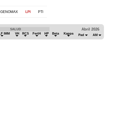
 GENOMAX
LPI
PTI
Abril 2026
SALUD
LF IMM
VH
RCS
FertH
HP
Beta
Kappa
Pad
AM