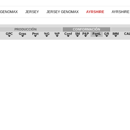
 GENOMAX
JERSEY
JERSEY GENOMAX
AYRSHIRE
AYRSHIRE
PRODUCCIÓN
CONFORMACIÓN
h
GPC
Gras
Prot
%G
%P
Conf
SM
P&P
FortL
GR
IMM
CA