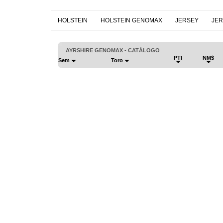
HOLSTEIN
HOLSTEIN GENOMAX
JERSEY
JE
AYRSHIRE GENOMAX - CATÁLOGO
PTI
NM$
Sem
Toro