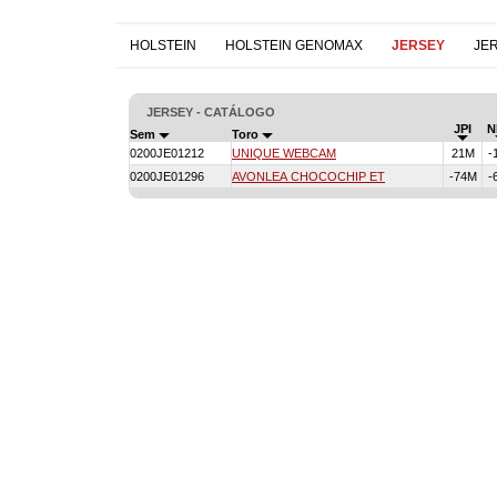
HOLSTEIN
HOLSTEIN GENOMAX
JERSEY
JE
JERSEY - CATÁLOGO
JPI
N
Sem
Toro
0200JE01212
UNIQUE WEBCAM
21M
-
0200JE01296
AVONLEA CHOCOCHIP ET
-74M
-