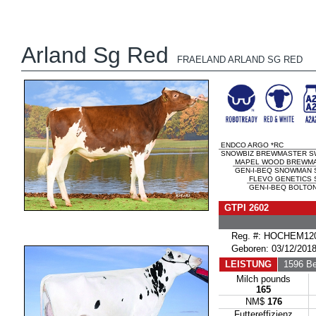
Arland Sg Red
FRAELAND ARLAND SG RED
ENDCO ARGO *RC
SNOWBIZ BREWMASTER SW
MAPEL WOOD BREWM
GEN-I-BEQ SNOWMAN S
FLEVO GENETICS
GEN-I-BEQ BOLTON
GTPI 2602
Reg. #: HOCHEM120
Geboren: 03/12/201
LEISTUNG
1596 Be
Milch pounds
165
NM$
176
Futtereffizienz