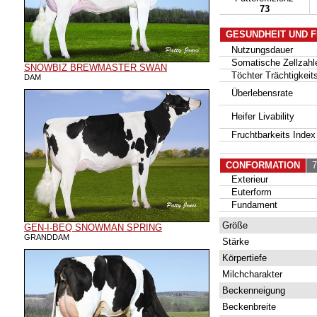
73
GESUNDHEIT UND 
Nutzungsdauer
Somatische Zellzahl
SNOWBIZ BREWMASTER SWAN
Töchter Trächtigkeits
DAM
Überlebensrate
Heifer Livability
Fruchtbarkeits Index
CONFORMATION
73
Exterieur
Euterform
Fundament
Größe
GEN-I-BEQ SNOWMAN SPRING
GRANDDAM
Stärke
Körpertiefe
Milchcharakter
Beckenneigung
Beckenbreite