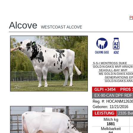
P
Alcove
WESTCOAST ALCOVE
S-S-I MONTROSS DUKE
GOLD-N-OAKS MVP ARIA281
SEAGULL-BAY MVP
MS GOLD-N-OAKS ADOR
GENERVATIONS EP
GOLD-N-OAKS ARAB
GLPI +3454 PRO$ 
EX-90-CAN DPF RDF
Reg. #: HOCANM1263
Geboren: 11/21/2016
LEISTUNG
2335 Bet
Milch kg
1881
Melkbarkeit