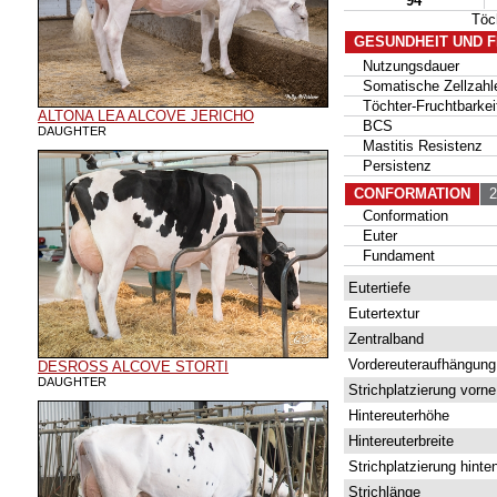
94
Töc
GESUNDHEIT UND 
Nutzungsdauer
Somatische Zellzahl
Töchter-Fruchtbarkei
ALTONA LEA ALCOVE JERICHO
BCS
DAUGHTER
Mastitis Resistenz
Persistenz
CONFORMATION
22
Conformation
Euter
Fundament
Eutertiefe
Eutertextur
Zentralband
Vordereuteraufhängung
DESROSS ALCOVE STORTI
DAUGHTER
Strichplatzierung vorne
Hintereuterhöhe
Hintereuterbreite
Strichplatzierung hinte
Strichlänge