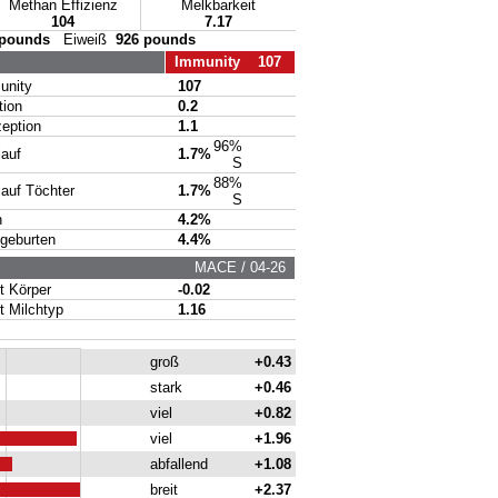
Methan Effizienz
Melkbarkeit
104
7.17
 pounds
Eiweiß
926 pounds
Immunity 107
nity
107
ion
0.2
ption
1.1
96%
auf
1.7%
S
88%
uf Töchter
1.7%
S
n
4.2%
geburten
4.4%
MACE / 04-26
 Körper
-0.02
Milchtyp
1.16
groß
+0.43
stark
+0.46
viel
+0.82
viel
+1.96
abfallend
+1.08
breit
+2.37