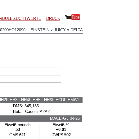
ERBULL ZUCHTWERTE
DRUCK
0200HO12090 EINSTEIN x JUICY x DELTA
HH2F HH3F HH4F HH5F HH6F HCDF HMWF
DMS: 345,135
Beta - Casein: A2A2
MACE-G / 04-26
Eiweiß pounds
Eiweiß %
53
+0.01
GM$
621
DWP$
502