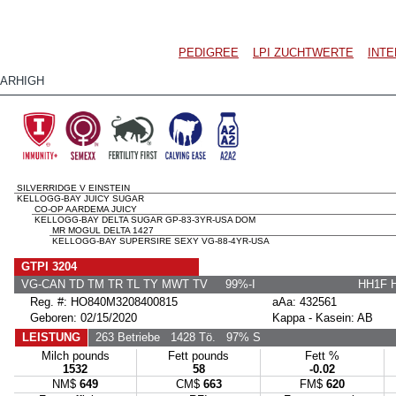
PEDIGREE
LPI ZUCHTWERTE
INT
GARHIGH
SILVERRIDGE V EINSTEIN
KELLOGG-BAY JUICY SUGAR
CO-OP AARDEMA JUICY
KELLOGG-BAY DELTA SUGAR GP-83-3YR-USA DOM
MR MOGUL DELTA 1427
KELLOGG-BAY SUPERSIRE SEXY VG-88-4YR-USA
GTPI 3204
VG-CAN TD TM TR TL TY MWT TV 99%-I
HH1F 
Reg. #: HO840M3208400815
aAa: 432561
Geboren: 02/15/2020
Kappa - Kasein: AB
LEISTUNG
263 Betriebe
1428 Tö.
97% S
Milch pounds
Fett pounds
Fett %
1532
58
-0.02
NM$
649
CM$
663
FM$
620