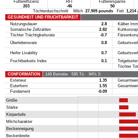
Futtereffizienz
RFI
Futterersparnis
203
-46
50
Töchterdurchschnitt Milch
27,909 pounds
Fett
1,214
GESUNDHEIT UND FRUCHTBARKEIT
Nutzungsdauer
2.8
Kälber Immu
Somatische Zellzahlen
2.82
Kuhkonzept
Töchter Trächtigkeitsrate
-0.7
Färsenkonze
Überlebensrate
0.8
Geburtsverl
Heifer Livability
0.7
Geburtsverla
Fruchtbarkeits Index
0.1
Totgeburte
Töchter Tot
CONFORMATION
149 Betriebe
595 Tö.
94% S
Exterieur
1.35
Gesamtwert
Euterform
1.55
Gesamtwert 
Fundament
-0.09
Größe
Stärke
Körpertiefe
Milchcharakter
Beckenneigung
Beckenbreite