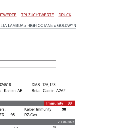
CHTWERTE
TPI ZUCHTWERTE
DRUCK
LTA-LAMBDA x HIGH OCTANE x GOLDWYN
324516
DMS: 126,123
 - Kasein: AB
Beta - Casein: A2A2
Immunity 99
ers.
Kälber Immunity
98
ZR
95
RZ-Ges
VIT 04/2026
kg
%.