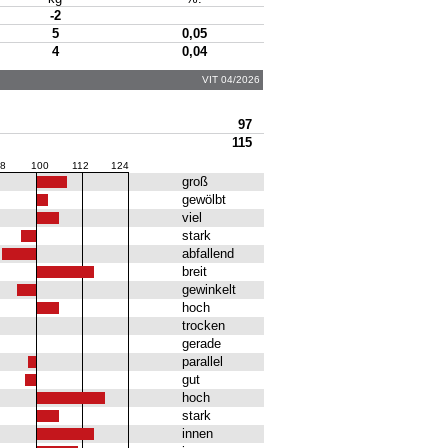
-2
5
0,05
4
0,04
VIT 04/2026
97
115
8
100
112
124
groß
gewölbt
viel
stark
abfallend
breit
gewinkelt
hoch
trocken
gerade
parallel
gut
hoch
stark
innen