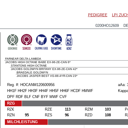
PEDIGREE
LPI ZU
0200HO12609 DE
FARNEAR DELTA-LAMBDA
JACOBS HIGH OCTANE BABE EX-96-2E-CAN 6*
STANTONS HIGH OCTANE
JACOBS GOLDWYN BRITANY EX-96-2E-CAN 42*
BRAEDALE GOLDWYN
JACOBS JASPER BEST VG-88-4YR-CAN 23*
Reg. #: HOCANM120600956
aAa: 
HH1F HH2F HH3F HH4F HH5F HH6F HCDF HMWF
Kappa
DPF RDF BLF CNF BYF MWF CVF
RZG
RZ€
RZE
113
RZM
103
P
RZN
95
RZS
96
RZD
108
R
MILCHLEISTUNG