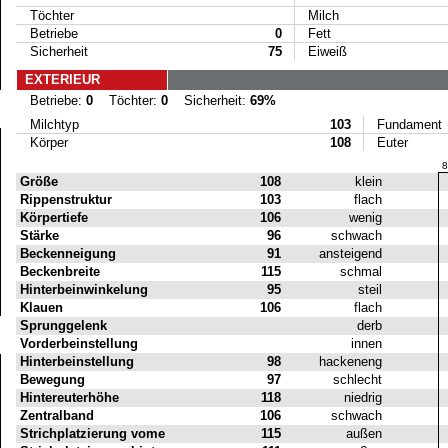
Töchter
Milch
Betriebe
0
Fett
Sicherheit
75
Eiweiß
EXTERIEUR
Betriebe:
0
Töchter:
0
Sicherheit:
69%
Milchtyp
103
Fundament
Körper
108
Euter
8
Größe
108
klein
Rippenstruktur
103
flach
Körpertiefe
106
wenig
Stärke
96
schwach
Beckenneigung
91
ansteigend
Beckenbreite
115
schmal
Hinterbeinwinkelung
95
steil
Klauen
106
flach
Sprunggelenk
derb
Vorderbeinstellung
innen
Hinterbeinstellung
98
hackeneng
Bewegung
97
schlecht
Hintereuterhöhe
118
niedrig
Zentralband
106
schwach
Strichplatzierung vome
115
außen