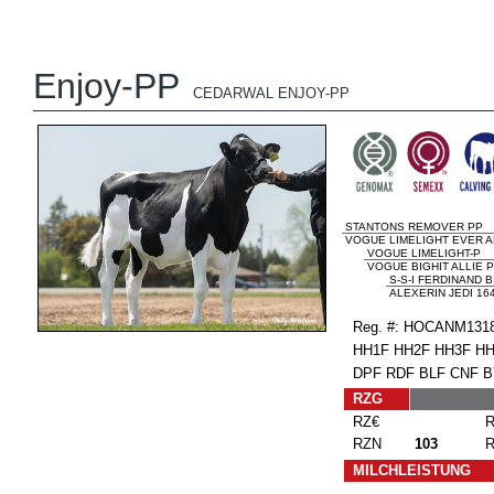
Enjoy-PP
CEDARWAL ENJOY-PP
STANTONS REMOVER PP
VOGUE LIMELIGHT EVER A
VOGUE LIMELIGHT-P
VOGUE BIGHIT ALLIE P
S-S-I FERDINAND B
ALEXERIN JEDI 164
Reg. #: HOCANM13
HH1F HH2F HH3F HH
DPF RDF BLF CNF 
RZG
RZ€
RZN
103
MILCHLEISTUNG