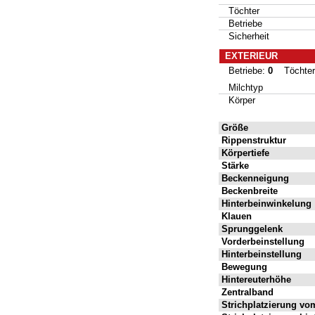
Töchter
Betriebe
Sicherheit
EXTERIEUR
Betriebe:
0
Töchte
Milchtyp
Körper
Größe
Rippenstruktur
Körpertiefe
Stärke
Beckenneigung
Beckenbreite
Hinterbeinwinkelung
Klauen
Sprunggelenk
Vorderbeinstellung
Hinterbeinstellung
Bewegung
Hintereuterhöhe
Zentralband
Strichplatzierung vo