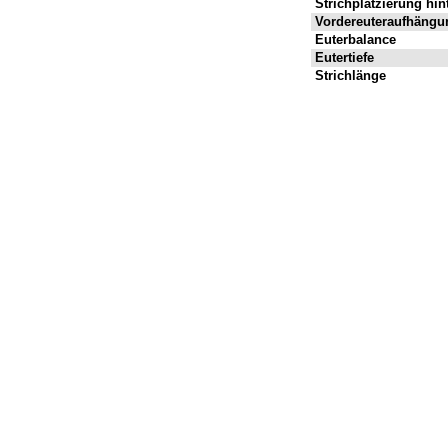
Strichplatzierung hin
Vordereuteraufhängu
Euterbalance
Eutertiefe
Strichlänge