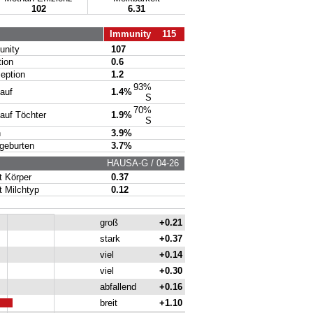
102
6.31
Immunity 115
nity
107
ion
0.6
ption
1.2
93%
auf
1.4%
S
70%
uf Töchter
1.9%
S
n
3.9%
eburten
3.7%
HAUSA-G / 04-26
Körper
0.37
Milchtyp
0.12
groß
+0.21
stark
+0.37
viel
+0.14
viel
+0.30
abfallend
+0.16
breit
+1.10