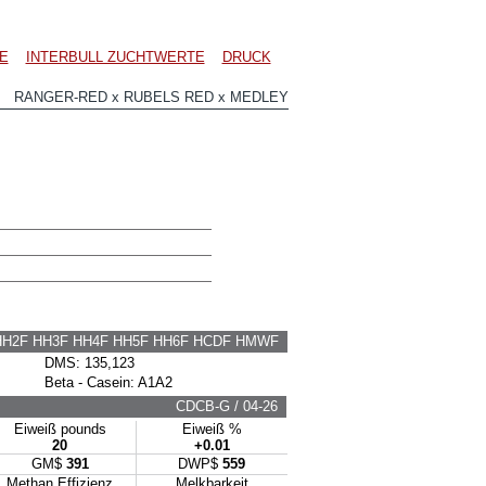
E
INTERBULL ZUCHTWERTE
DRUCK
3 RANGER-RED x RUBELS RED x MEDLEY
HH2F HH3F HH4F HH5F HH6F HCDF HMWF
DMS: 135,123
Beta - Casein: A1A2
CDCB-G / 04-26
Eiweiß pounds
Eiweiß %
20
+0.01
GM$
391
DWP$
559
Methan Effizienz
Melkbarkeit