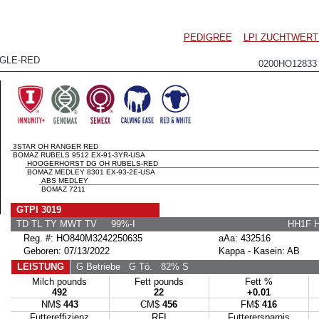
PEDIGREE
LPI ZUCHTWERT
GLE-RED
0200HO1283
3STAR OH RANGER RED
BOMAZ RUBELS 9512 EX-91-3YR-USA
HOOGERHORST DG OH RUBELS-RED
BOMAZ MEDLEY 8301 EX-93-2E-USA
ABS MEDLEY
BOMAZ 7211
GTPI 3019
TD TL TY MWT TV 99%-I
HH1F 
Reg. #: HO840M3242250635
aAa: 432516
Geboren: 07/13/2022
Kappa - Kasein: AB
LEISTUNG
G Betriebe
G Tö.
82% S
Milch pounds
Fett pounds
Fett %
492
22
+0.01
NM$
443
CM$
456
FM$
416
Futtereffizienz
RFI
Futterersparnis