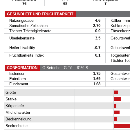
76
-68
7
GESUNDHEIT UND FRUCHTBARKEIT
Nutzungsdauer
4.6
Kälber Immu
Somatische Zellzahlen
2.70
Kuhkonzept
Töchter Trächtigkeitsrate
0.0
Färsenkonze
Überlebensrate
3.5
Geburtsverl
Heifer Livability
-0.7
Geburtsverla
Fruchtbarkeits Index
0.1
Totgeburte
Töchter Totg
CONFORMATION
G Betriebe
G Tö.
81% S
Exterieur
1.75
Gesamtwert 
Euterform
1.69
Gesamtwert 
Fundament
1.68
Größe
Stärke
Körpertiefe
Milchcharakter
Beckenneigung
Beckenbreite