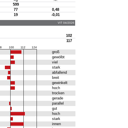
599
77
0,48
19
-0,01
VIT 04/2026
102
117
8
100
112
124
groß
gewölbt
viel
stark
abfallend
breit
gewinkelt
hoch
trocken
gerade
parallel
gut
hoch
stark
innen