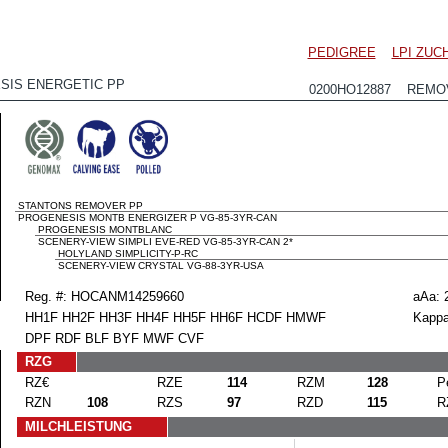
PEDIGREE
LPI ZU
SIS ENERGETIC PP
0200HO12887 REMOV
STANTONS REMOVER PP
PROGENESIS MONTB ENERGIZER P VG-85-3YR-CAN
PROGENESIS MONTBLANC
SCENERY-VIEW SIMPLI EVE-RED VG-85-3YR-CAN 2*
HOLYLAND SIMPLICITY-P-RC
SCENERY-VIEW CRYSTAL VG-88-3YR-USA
Reg. #: HOCANM14259660
aAa: 
HH1F HH2F HH3F HH4F HH5F HH6F HCDF HMWF
Kappa
DPF RDF BLF BYF MWF CVF
RZG
RZ€
RZE
114
RZM
128
P
RZN
108
RZS
97
RZD
115
R
MILCHLEISTUNG