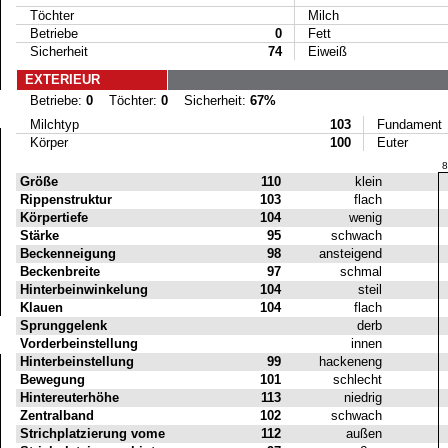
Töchter
Milch
Betriebe
0
Fett
Sicherheit
74
Eiweiß
EXTERIEUR
Betriebe:
0
Töchter:
0
Sicherheit:
67%
Milchtyp
103
Fundament
Körper
100
Euter
8
Größe
110
klein
Rippenstruktur
103
flach
Körpertiefe
104
wenig
Stärke
95
schwach
Beckenneigung
98
ansteigend
Beckenbreite
97
schmal
Hinterbeinwinkelung
104
steil
Klauen
104
flach
Sprunggelenk
derb
Vorderbeinstellung
innen
Hinterbeinstellung
99
hackeneng
Bewegung
101
schlecht
Hintereuterhöhe
113
niedrig
Zentralband
102
schwach
Strichplatzierung vome
112
außen