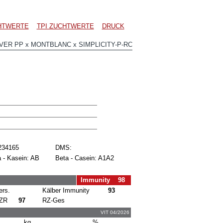
CHTWERTE
TPI ZUCHTWERTE
DRUCK
ER PP x MONTBLANC x SIMPLICITY-P-RC
234165
DMS:
 - Kasein: AB
Beta - Casein: A1A2
Immunity 98
ers.
Kälber Immunity
93
ZR
97
RZ-Ges
VIT 04/2026
kg
%.