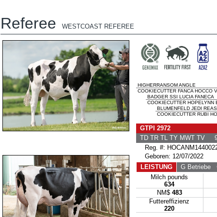
Referee
WESTCOAST REFEREE
HIGHERRANSOM ANGLE
COOKIECUTTER FANCA HOCCO V
BADGER SSI LUCIA FANECA
COOKIECUTTER HOPELYNN E
BLUMENFELD JEDI REA
COOKIECUTTER RUBI HO
GTPI 2972
TD TR TL TY MWT TV 9
Reg. #: HOCANM144002
Geboren: 12/07/2022
LEISTUNG
G Betriebe
G
Milch pounds
634
NM$
483
Futtereffizienz
220