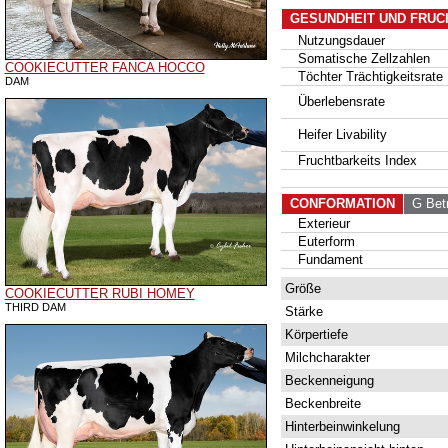
GESUNDHEIT UND FRUC
Nutzungsdauer
Somatische Zellzahlen
COOKIECUTTER FANCA HOCCO
Töchter Trächtigkeitsrate
DAM
Überlebensrate
Heifer Livability
Fruchtbarkeits Index
CONFORMATION
G Betr
Exterieur
Euterform
Fundament
Größe
COOKIECUTTER RUBI HOMEY
THIRD DAM
Stärke
Körpertiefe
Milchcharakter
Beckenneigung
Beckenbreite
Hinterbeinwinkelung