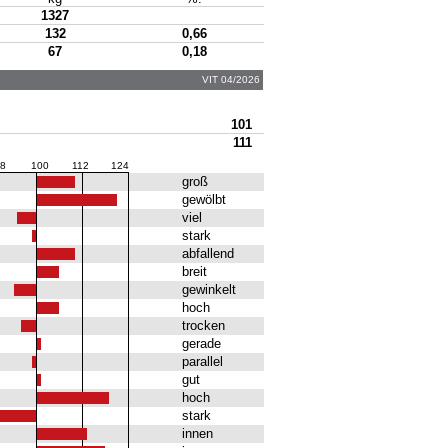
1327
132
0,66
67
0,18
VIT 04/2026
101
111
8
100
112
124
groß
gewölbt
viel
stark
abfallend
breit
gewinkelt
hoch
trocken
gerade
parallel
gut
hoch
stark
innen