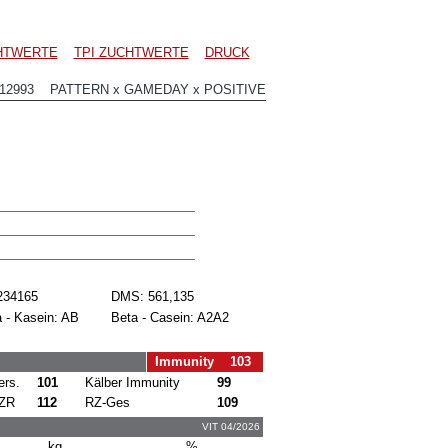
CHTWERTE
TPI ZUCHTWERTE
DRUCK
12993 PATTERN x GAMEDAY x POSITIVE
234165
DMS: 561,135
 - Kasein: AB
Beta - Casein: A2A2
Immunity 103
ers.
101
Kälber Immunity
99
ZR
112
RZ-Ges
109
VIT 04/2026
kg
%.