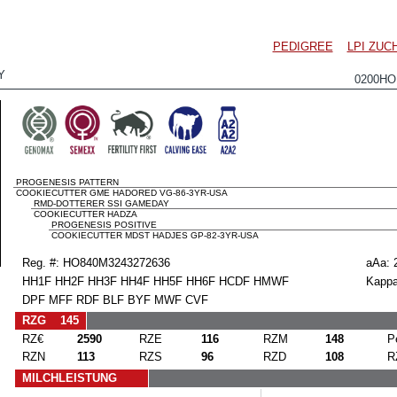
PEDIGREE
LPI ZU
Y
0200HO
PROGENESIS PATTERN
COOKIECUTTER GME HADORED VG-86-3YR-USA
RMD-DOTTERER SSI GAMEDAY
COOKIECUTTER HADZA
PROGENESIS POSITIVE
COOKIECUTTER MDST HADJES GP-82-3YR-USA
Reg. #: HO840M3243272636
aAa: 
HH1F HH2F HH3F HH4F HH5F HH6F HCDF HMWF
Kappa
DPF MFF RDF BLF BYF MWF CVF
RZG 145
RZ€
2590
RZE
116
RZM
148
P
RZN
113
RZS
96
RZD
108
R
MILCHLEISTUNG