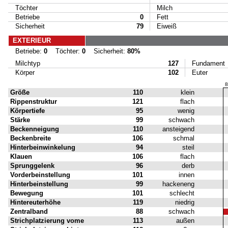
Töchter
Milch
Betriebe
0
Fett
Sicherheit
79
Eiweiß
EXTERIEUR
Betriebe:
0
Töchter:
0
Sicherheit:
80%
Milchtyp
127
Fundament
Körper
102
Euter
8
Größe
110
klein
Rippenstruktur
121
flach
Körpertiefe
95
wenig
Stärke
99
schwach
Beckenneigung
110
ansteigend
Beckenbreite
106
schmal
Hinterbeinwinkelung
94
steil
Klauen
106
flach
Sprunggelenk
96
derb
Vorderbeinstellung
101
innen
Hinterbeinstellung
99
hackeneng
Bewegung
101
schlecht
Hintereuterhöhe
119
niedrig
Zentralband
88
schwach
Strichplatzierung vome
113
außen