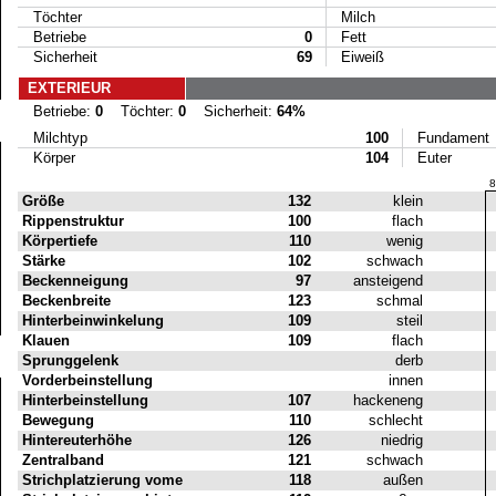
Töchter
Milch
Betriebe
0
Fett
Sicherheit
69
Eiweiß
EXTERIEUR
Betriebe:
0
Töchter:
0
Sicherheit:
64%
Milchtyp
100
Fundament
Körper
104
Euter
8
Größe
132
klein
Rippenstruktur
100
flach
Körpertiefe
110
wenig
Stärke
102
schwach
Beckenneigung
97
ansteigend
Beckenbreite
123
schmal
Hinterbeinwinkelung
109
steil
Klauen
109
flach
Sprunggelenk
derb
Vorderbeinstellung
innen
Hinterbeinstellung
107
hackeneng
Bewegung
110
schlecht
Hintereuterhöhe
126
niedrig
Zentralband
121
schwach
Strichplatzierung vome
118
außen