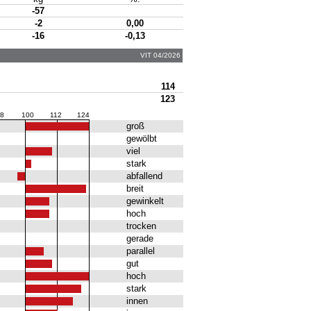
-57
-2
0,00
-16
-0,13
VIT 04/2026
114
123
8
100
112
124
groß
gewölbt
viel
stark
abfallend
breit
gewinkelt
hoch
trocken
gerade
parallel
gut
hoch
stark
innen