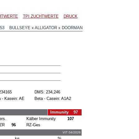
CHTWERTE
TPI ZUCHTWERTE
DRUCK
153 BULLSEYE x ALLIGATOR x DOORMAN
234165
DMS: 234,246
 - Kasein: AE
Beta - Casein: A1A2
Immunity 97
ers.
Kälber Immunity
107
ZR
96
RZ-Ges
VIT 04/2026
kg
%.