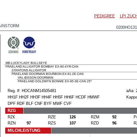
PEDIGREE
LPI ZU
AINSTORM
0200HO13
MB-LUCKYLADY BULLSEYE
FRAELAND ALLIGATOR BOMBAY EX-90-4YR-CAN
STANTONS ALLIGATOR
FRAELAND DOORMAN BOURBON EX-91-2E-CAN
VAL-BISSON DOORMAN
FRAELAND GOLDWYN BONNIE EX-95-3E-CAN 25*
Reg. #: HOCANM14505481
aAa: 
HH1F HH2F HH3F HH4F HH5F HH6F HCDF HMWF
Kappa
DPF RDF BLF CNF BYF MWF CVF
RZG
RZ€
RZE
126
RZM
92
P
RZN
97
RZS
107
RZD
96
R
MILCHLEISTUNG