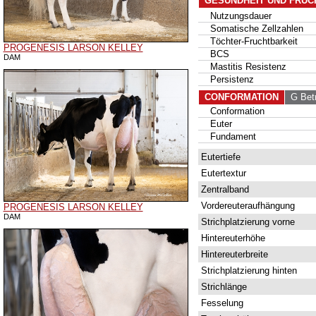
GESUNDHEIT UND FRUC
Nutzungsdauer
Somatische Zellzahlen
Töchter-Fruchtbarkeit
PROGENESIS LARSON KELLEY
BCS
DAM
Mastitis Resistenz
Persistenz
CONFORMATION
G Betr
Conformation
Euter
Fundament
Eutertiefe
Eutertextur
Zentralband
Vordereuteraufhängung
PROGENESIS LARSON KELLEY
DAM
Strichplatzierung vorne
Hintereuterhöhe
Hintereuterbreite
Strichplatzierung hinten
Strichlänge
Fesselung