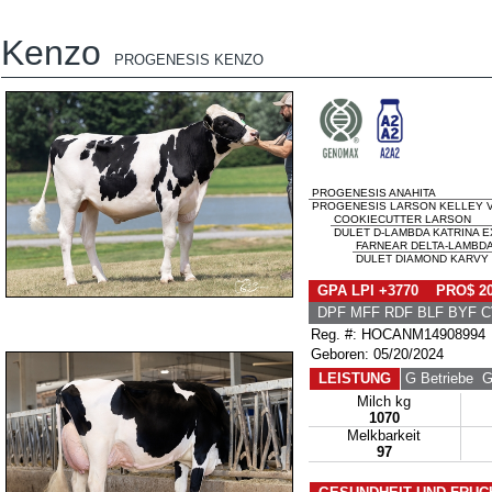
Kenzo
PROGENESIS KENZO
PROGENESIS ANAHITA
PROGENESIS LARSON KELLEY V
COOKIECUTTER LARSON
DULET D-LAMBDA KATRINA EX
FARNEAR DELTA-LAMBD
DULET DIAMOND KARVY E
GPA LPI +3770 PRO$ 2
DPF MFF RDF BLF BYF C
Reg. #: HOCANM14908994
Geboren: 05/20/2024
LEISTUNG
G Betriebe
G 
Milch kg
1070
Melkbarkeit
97