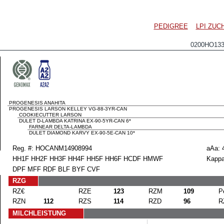
PEDIGREE
LPI ZU
0200HO13
PROGENESIS ANAHITA
PROGENESIS LARSON KELLEY VG-88-3YR-CAN
COOKIECUTTER LARSON
DULET D-LAMBDA KATRINA EX-90-5YR-CAN 6*
FARNEAR DELTA-LAMBDA
DULET DIAMOND KARVY EX-90-5E-CAN 10*
Reg. #: HOCANM14908994
aAa: 
HH1F HH2F HH3F HH4F HH5F HH6F HCDF HMWF
Kappa
DPF MFF RDF BLF BYF CVF
RZG
RZ€
RZE
123
RZM
109
P
RZN
112
RZS
114
RZD
96
R
MILCHLEISTUNG