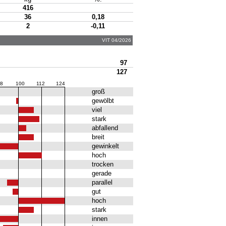
416
36
0,18
2
-0,11
VIT 04/2026
97
127
8
100
112
124
groß
gewölbt
viel
stark
abfallend
breit
gewinkelt
hoch
trocken
gerade
parallel
gut
hoch
stark
innen