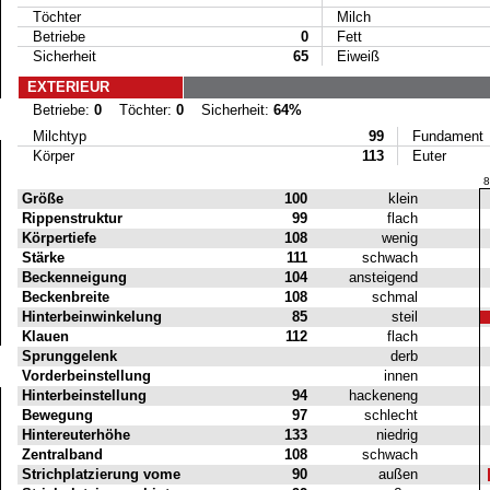
Töchter
Milch
Betriebe
0
Fett
Sicherheit
65
Eiweiß
EXTERIEUR
Betriebe:
0
Töchter:
0
Sicherheit:
64%
Milchtyp
99
Fundament
Körper
113
Euter
8
Größe
100
klein
Rippenstruktur
99
flach
Körpertiefe
108
wenig
Stärke
111
schwach
Beckenneigung
104
ansteigend
Beckenbreite
108
schmal
Hinterbeinwinkelung
85
steil
Klauen
112
flach
Sprunggelenk
derb
Vorderbeinstellung
innen
Hinterbeinstellung
94
hackeneng
Bewegung
97
schlecht
Hintereuterhöhe
133
niedrig
Zentralband
108
schwach
Strichplatzierung vome
90
außen