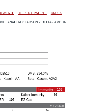
CHTWERTE
TPI ZUCHTWERTE
DRUCK
380 ANAHITA x LARSON x DELTA-LAMBDA
432516
DMS: 234,345
 - Kasein: AA
Beta - Casein: A2A2
Immunity 105
ers.
Kälber Immunity
99
ZR
105
RZ-Ges
VIT 04/2026
kg
%.