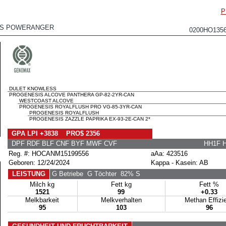
P
IS POWERANGER
0200HO135
DULET KNOWLESS
PROGENESIS ALCOVE PANTHERA GP-82-2YR-CAN
WESTCOAST ALCOVE
PROGENESIS ROYALFLUSH PRO VG-85-3YR-CAN
PROGENESIS ROYALFLUSH
PROGENESIS ZAZZLE PAPRIKA EX-93-2E-CAN 2*
GPA LPI +3838 PRO$ 2356
DPF RDF BLF CNF BYF MWF CVF
HH1F 
Reg. #: HOCANM15199556
aAa: 423516
Geboren: 12/24/2024
Kappa - Kasein: AB
LEISTUNG
G Betriebe
G Töchter
82% S
Milch kg
Fett kg
Fett %
1521
99
+0.33
Melkbarkeit
Melkverhalten
Methan Effizi
95
103
96