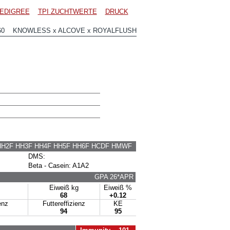
EDIGREE
TPI ZUCHTWERTE
DRUCK
60 KNOWLESS x ALCOVE x ROYALFLUSH
HH2F HH3F HH4F HH5F HH6F HCDF HMWF
DMS:
Beta - Casein: A1A2
GPA 26*APR
Eiweiß kg
Eiweiß %
68
+0.12
enz
Futtereffizienz
KE
94
95