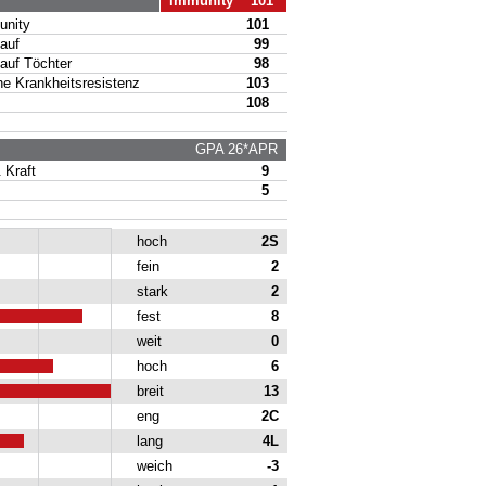
Immunity 101
nity
101
auf
99
uf Töchter
98
 Krankheitsresistenz
103
108
GPA 26*APR
Kraft
9
5
hoch
2S
fein
2
stark
2
fest
8
weit
0
hoch
6
breit
13
eng
2C
lang
4L
weich
-3