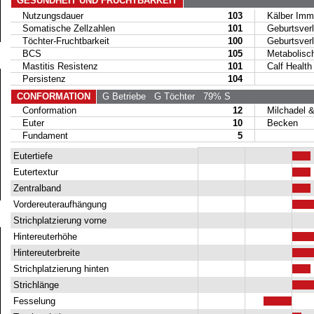
GESUNDHEIT UND FRUCHTBARKEIT
Nutzungsdauer
103
Kälber Immu
Somatische Zellzahlen
101
Geburtsverl
Töchter-Fruchtbarkeit
100
Geburtsverla
BCS
105
Metabolische
Mastitis Resistenz
101
Calf Health
Persistenz
104
CONFORMATION
G Betriebe
G Töchter
79% S
Conformation
12
Milchadel & 
Euter
10
Becken
Fundament
5
Eutertiefe
Eutertextur
Zentralband
Vordereuteraufhängung
Strichplatzierung vorne
Hintereuterhöhe
Hintereuterbreite
Strichplatzierung hinten
Strichlänge
Fesselung